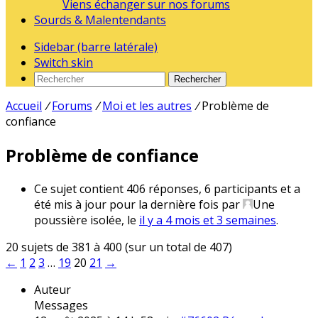
Viens échanger sur nos forums
Sourds & Malentendants
Sidebar (barre latérale)
Switch skin
Rechercher
Accueil
/
Forums
/
Moi et les autres
/
Problème de
confiance
Problème de confiance
Ce sujet contient 406 réponses, 6 participants et a
été mis à jour pour la dernière fois par
Une
poussière isolée
, le
il y a 4 mois et 3 semaines
.
20 sujets de 381 à 400 (sur un total de 407)
←
1
2
3
…
19
20
21
→
Auteur
Messages