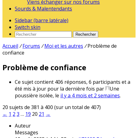
Viens échanger sur nos forums
Sourds & Malentendants
Sidebar (barre latérale)
Switch skin
Rechercher
Accueil
/
Forums
/
Moi et les autres
/
Problème de
confiance
Problème de confiance
Ce sujet contient 406 réponses, 6 participants et a
été mis à jour pour la dernière fois par
Une
poussière isolée
, le
il y a 4 mois et 2 semaines
.
20 sujets de 381 à 400 (sur un total de 407)
←
1
2
3
…
19
20
21
→
Auteur
Messages