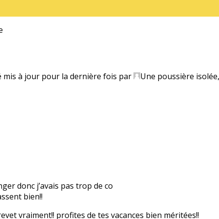
e
é mis à jour pour la dernière fois par
Une poussière isolée
anger donc j’avais pas trop de co
ssent bien!!
evet vraiment!! profites de tes vacances bien méritées!!