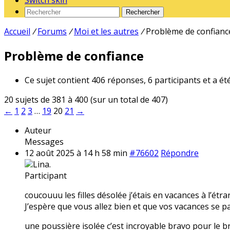
Switch skin
Rechercher
Accueil
/
Forums
/
Moi et les autres
/
Problème de confianc
Problème de confiance
Ce sujet contient 406 réponses, 6 participants et a ét
20 sujets de 381 à 400 (sur un total de 407)
←
1
2
3
…
19
20
21
→
Auteur
Messages
12 août 2025 à 14 h 58 min
#76602
Répondre
Lina.
Participant
coucouuu les filles désolée j’étais en vacances à l’étr
J’espère que vous allez bien et que vos vacances se pa
une poussière isolée c’est incroyable bravo pour le br