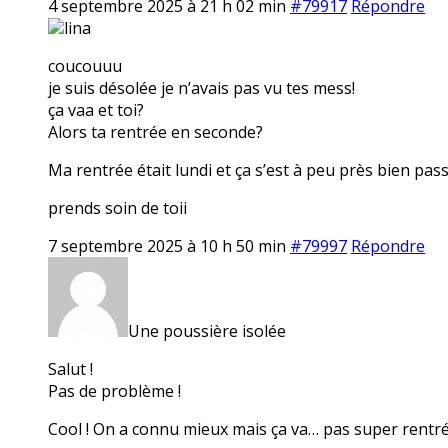
4 septembre 2025 à 21 h 02 min
#79917
Répondre
lina
coucouuu
je suis désolée je n’avais pas vu tes mess!
ça vaa et toi?
Alors ta rentrée en seconde?
Ma rentrée était lundi et ça s’est à peu près bien pas
prends soin de toii
7 septembre 2025 à 10 h 50 min
#79997
Répondre
Une poussière isolée
Salut !
Pas de problème !
Cool ! On a connu mieux mais ça va… pas super rentrée