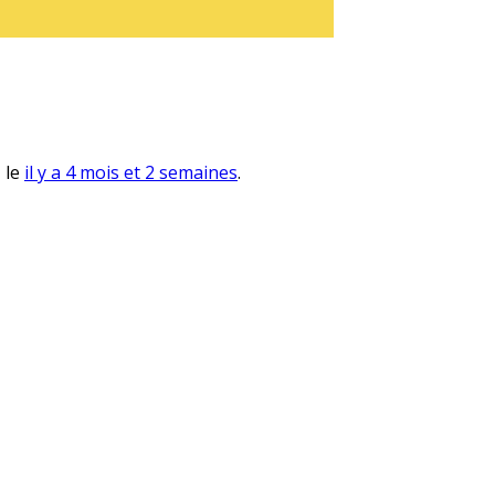
, le
il y a 4 mois et 2 semaines
.