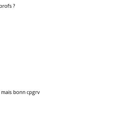
profs ?
t mais bonn cpgrv