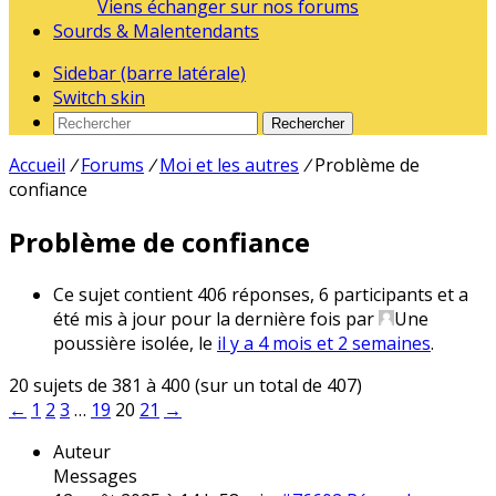
Viens échanger sur nos forums
Sourds & Malentendants
Sidebar (barre latérale)
Switch skin
Rechercher
Accueil
/
Forums
/
Moi et les autres
/
Problème de
confiance
Problème de confiance
Ce sujet contient 406 réponses, 6 participants et a
été mis à jour pour la dernière fois par
Une
poussière isolée
, le
il y a 4 mois et 2 semaines
.
20 sujets de 381 à 400 (sur un total de 407)
←
1
2
3
…
19
20
21
→
Auteur
Messages