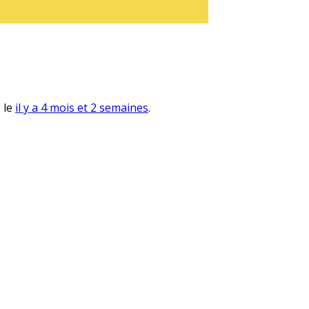
, le
il y a 4 mois et 2 semaines
.