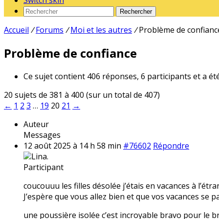
Switch skin
Rechercher
Accueil
/
Forums
/
Moi et les autres
/
Problème de confianc
Problème de confiance
Ce sujet contient 406 réponses, 6 participants et a ét
20 sujets de 381 à 400 (sur un total de 407)
←
1
2
3
…
19
20
21
→
Auteur
Messages
12 août 2025 à 14 h 58 min
#76602
Répondre
Lina.
Participant
coucouuu les filles désolée j’étais en vacances à l’étr
J’espère que vous allez bien et que vos vacances se pa
une poussière isolée c’est incroyable bravo pour le br