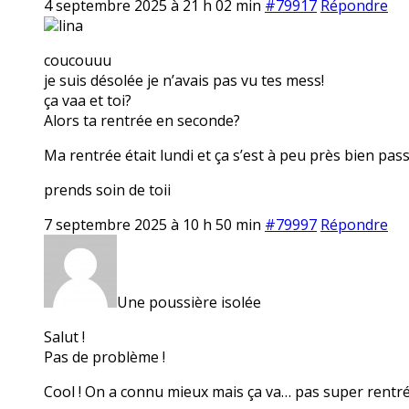
4 septembre 2025 à 21 h 02 min
#79917
Répondre
lina
coucouuu
je suis désolée je n’avais pas vu tes mess!
ça vaa et toi?
Alors ta rentrée en seconde?
Ma rentrée était lundi et ça s’est à peu près bien pas
prends soin de toii
7 septembre 2025 à 10 h 50 min
#79997
Répondre
Une poussière isolée
Salut !
Pas de problème !
Cool ! On a connu mieux mais ça va… pas super rentrée