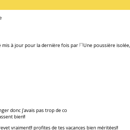
e
é mis à jour pour la dernière fois par
Une poussière isolée
anger donc j’avais pas trop de co
ssent bien!!
evet vraiment!! profites de tes vacances bien méritées!!