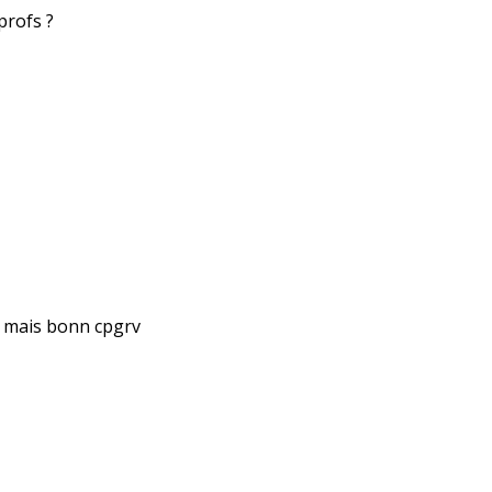
profs ?
t mais bonn cpgrv