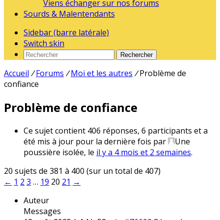
Viens échanger sur nos forums
Sourds & Malentendants
Sidebar (barre latérale)
Switch skin
Rechercher
Accueil
/
Forums
/
Moi et les autres
/
Problème de
confiance
Problème de confiance
Ce sujet contient 406 réponses, 6 participants et a
été mis à jour pour la dernière fois par
Une
poussière isolée
, le
il y a 4 mois et 2 semaines
.
20 sujets de 381 à 400 (sur un total de 407)
←
1
2
3
…
19
20
21
→
Auteur
Messages