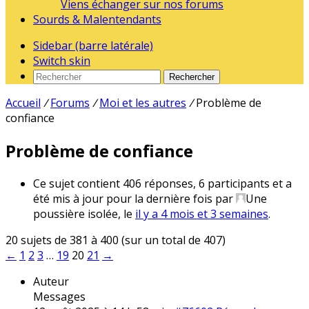
Viens échanger sur nos forums
Sourds & Malentendants
Sidebar (barre latérale)
Switch skin
Rechercher
Accueil
/
Forums
/
Moi et les autres
/
Problème de
confiance
Problème de confiance
Ce sujet contient 406 réponses, 6 participants et a
été mis à jour pour la dernière fois par
Une
poussière isolée
, le
il y a 4 mois et 3 semaines
.
20 sujets de 381 à 400 (sur un total de 407)
←
1
2
3
…
19
20
21
→
Auteur
Messages