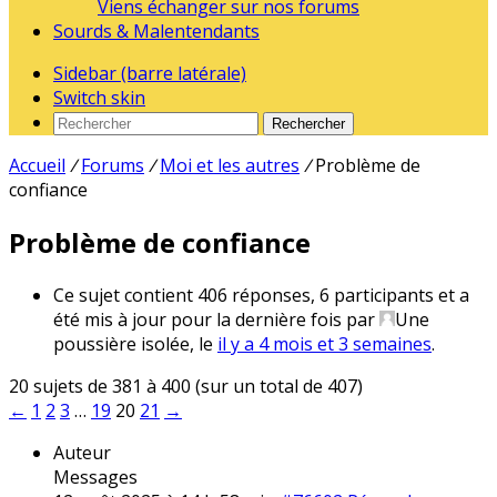
Viens échanger sur nos forums
Sourds & Malentendants
Sidebar (barre latérale)
Switch skin
Rechercher
Accueil
/
Forums
/
Moi et les autres
/
Problème de
confiance
Problème de confiance
Ce sujet contient 406 réponses, 6 participants et a
été mis à jour pour la dernière fois par
Une
poussière isolée
, le
il y a 4 mois et 3 semaines
.
20 sujets de 381 à 400 (sur un total de 407)
←
1
2
3
…
19
20
21
→
Auteur
Messages