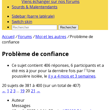
Viens échanger sur nos forums
Sourds & Malentendants
Sidebar (barre latérale)
Switch skin
Rechercher
Accueil
/
Forums
/
Moi et les autres
/
Problème de
confiance
Problème de confiance
Ce sujet contient 406 réponses, 6 participants et a
été mis à jour pour la dernière fois par
Une
poussière isolée
, le
il y a 4 mois et 3 semaines
.
20 sujets de 381 à 400 (sur un total de 407)
←
1
2
3
…
19
20
21
→
Auteur
Messages