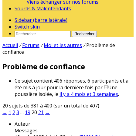
Viens échanger sur nos forums
Sourds & Malentendants
Sidebar (barre latérale)
Switch skin
Rechercher
Accueil
/
Forums
/
Moi et les autres
/
Problème de
confiance
Problème de confiance
Ce sujet contient 406 réponses, 6 participants et a
été mis à jour pour la dernière fois par
Une
poussière isolée
, le
il y a 4 mois et 3 semaines
.
20 sujets de 381 à 400 (sur un total de 407)
←
1
2
3
…
19
20
21
→
Auteur
Messages