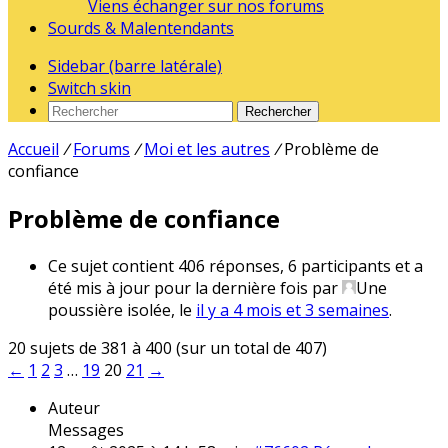
Viens échanger sur nos forums
Sourds & Malentendants
Sidebar (barre latérale)
Switch skin
Rechercher
Accueil
/
Forums
/
Moi et les autres
/
Problème de
confiance
Problème de confiance
Ce sujet contient 406 réponses, 6 participants et a
été mis à jour pour la dernière fois par
Une
poussière isolée
, le
il y a 4 mois et 3 semaines
.
20 sujets de 381 à 400 (sur un total de 407)
←
1
2
3
…
19
20
21
→
Auteur
Messages