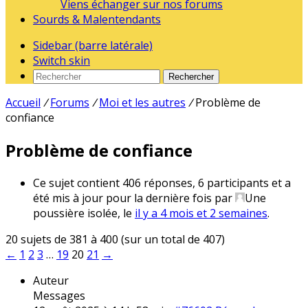
Viens échanger sur nos forums
Sourds & Malentendants
Sidebar (barre latérale)
Switch skin
Rechercher
Accueil
/
Forums
/
Moi et les autres
/
Problème de
confiance
Problème de confiance
Ce sujet contient 406 réponses, 6 participants et a
été mis à jour pour la dernière fois par
Une
poussière isolée
, le
il y a 4 mois et 2 semaines
.
20 sujets de 381 à 400 (sur un total de 407)
←
1
2
3
…
19
20
21
→
Auteur
Messages