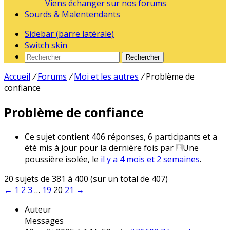
Viens échanger sur nos forums
Sourds & Malentendants
Sidebar (barre latérale)
Switch skin
Rechercher
Accueil
/
Forums
/
Moi et les autres
/
Problème de
confiance
Problème de confiance
Ce sujet contient 406 réponses, 6 participants et a
été mis à jour pour la dernière fois par
Une
poussière isolée
, le
il y a 4 mois et 2 semaines
.
20 sujets de 381 à 400 (sur un total de 407)
←
1
2
3
…
19
20
21
→
Auteur
Messages