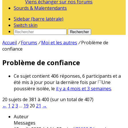
Viens échanger sur nos forums
Sourds & Malentendants
Sidebar (barre latérale)
Switch skin
Rechercher
Accueil
/
Forums
/
Moi et les autres
/
Problème de
confiance
Problème de confiance
Ce sujet contient 406 réponses, 6 participants et a
été mis à jour pour la dernière fois par
Une
poussière isolée
, le
il y a 4 mois et 3 semaines
.
20 sujets de 381 à 400 (sur un total de 407)
←
1
2
3
…
19
20
21
→
Auteur
Messages