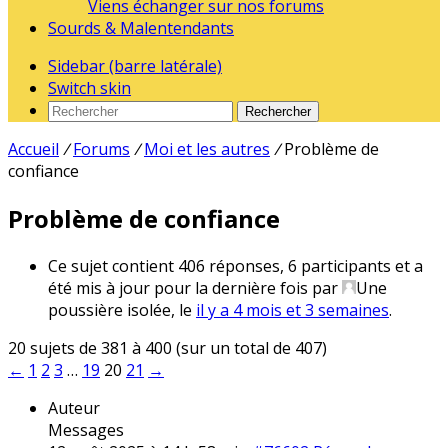
Viens échanger sur nos forums
Sourds & Malentendants
Sidebar (barre latérale)
Switch skin
Rechercher
Accueil
/
Forums
/
Moi et les autres
/
Problème de
confiance
Problème de confiance
Ce sujet contient 406 réponses, 6 participants et a
été mis à jour pour la dernière fois par
Une
poussière isolée
, le
il y a 4 mois et 3 semaines
.
20 sujets de 381 à 400 (sur un total de 407)
←
1
2
3
…
19
20
21
→
Auteur
Messages