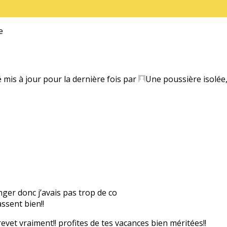
e
é mis à jour pour la dernière fois par
Une poussière isolée
anger donc j’avais pas trop de co
ssent bien!!
evet vraiment!! profites de tes vacances bien méritées!!