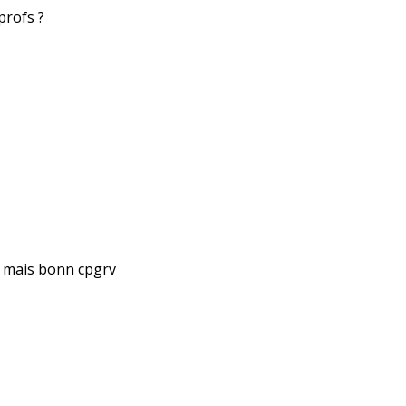
profs ?
t mais bonn cpgrv