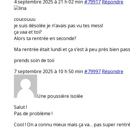
4 septembre 2025 à 21 h 02 min
#79917
Répondre
lina
coucouuu
je suis désolée je n’avais pas vu tes mess!
ça vaa et toi?
Alors ta rentrée en seconde?
Ma rentrée était lundi et ça s’est à peu près bien pas
prends soin de toii
7 septembre 2025 à 10 h 50 min
#79997
Répondre
Une poussière isolée
Salut !
Pas de problème !
Cool ! On a connu mieux mais ça va… pas super rentrée