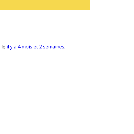
, le
il y a 4 mois et 2 semaines
.