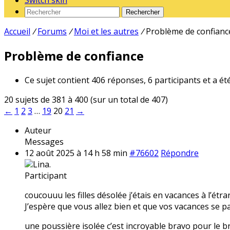
Switch skin
Rechercher
Accueil
/
Forums
/
Moi et les autres
/
Problème de confianc
Problème de confiance
Ce sujet contient 406 réponses, 6 participants et a ét
20 sujets de 381 à 400 (sur un total de 407)
←
1
2
3
…
19
20
21
→
Auteur
Messages
12 août 2025 à 14 h 58 min
#76602
Répondre
Lina.
Participant
coucouuu les filles désolée j’étais en vacances à l’étr
J’espère que vous allez bien et que vos vacances se pa
une poussière isolée c’est incroyable bravo pour le br