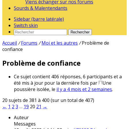
Viens échanger sur nos forums
Sourds & Malentendants
Sidebar (barre latérale)
Switch skin
Rechercher
Accueil
/
Forums
/
Moi et les autres
/
Problème de
confiance
Problème de confiance
Ce sujet contient 406 réponses, 6 participants et a
été mis à jour pour la dernière fois par
Une
poussière isolée
, le
il y a 4 mois et 2 semaines
.
20 sujets de 381 à 400 (sur un total de 407)
←
1
2
3
…
19
20
21
→
Auteur
Messages