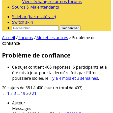
Viens échanger sur nos forums
Sourds & Malentendants
Sidebar (barre latérale)
Switch skin
Rechercher
Accueil
/
Forums
/
Moi et les autres
/
Problème de
confiance
Problème de confiance
Ce sujet contient 406 réponses, 6 participants et a
été mis à jour pour la dernière fois par
Une
poussière isolée
, le
il y a 4 mois et 3 semaines
.
20 sujets de 381 à 400 (sur un total de 407)
←
1
2
3
…
19
20
21
→
Auteur
Messages