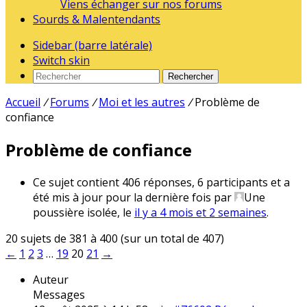
Viens échanger sur nos forums
Sourds & Malentendants
Sidebar (barre latérale)
Switch skin
Rechercher
Accueil
/
Forums
/
Moi et les autres
/
Problème de
confiance
Problème de confiance
Ce sujet contient 406 réponses, 6 participants et a
été mis à jour pour la dernière fois par
Une
poussière isolée
, le
il y a 4 mois et 2 semaines
.
20 sujets de 381 à 400 (sur un total de 407)
←
1
2
3
…
19
20
21
→
Auteur
Messages