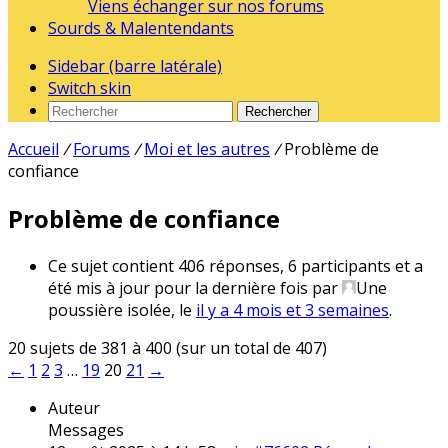
Viens échanger sur nos forums
Sourds & Malentendants
Sidebar (barre latérale)
Switch skin
Rechercher
Accueil
/
Forums
/
Moi et les autres
/
Problème de
confiance
Problème de confiance
Ce sujet contient 406 réponses, 6 participants et a
été mis à jour pour la dernière fois par
Une
poussière isolée
, le
il y a 4 mois et 3 semaines
.
20 sujets de 381 à 400 (sur un total de 407)
←
1
2
3
…
19
20
21
→
Auteur
Messages