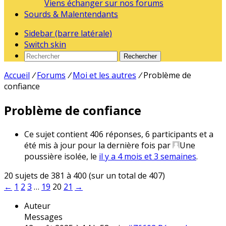
Viens échanger sur nos forums
Sourds & Malentendants
Sidebar (barre latérale)
Switch skin
Rechercher
Accueil
/
Forums
/
Moi et les autres
/
Problème de
confiance
Problème de confiance
Ce sujet contient 406 réponses, 6 participants et a
été mis à jour pour la dernière fois par
Une
poussière isolée
, le
il y a 4 mois et 3 semaines
.
20 sujets de 381 à 400 (sur un total de 407)
←
1
2
3
…
19
20
21
→
Auteur
Messages