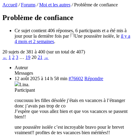
Accueil
/
Forums
/
Moi et les autres
/
Problème de confiance
Problème de confiance
Ce sujet contient 406 réponses, 6 participants et a été mis à
jour pour la dernière fois par
Une poussière isolée
, le
il y a
4 mois et 2 semaines
.
20 sujets de 381 à 400 (sur un total de 407)
←
1
2
3
…
19
20
21
→
Auteur
Messages
12 août 2025 à 14 h 58 min
#76602
Répondre
Lina.
Participant
coucouuu les filles désolée j’étais en vacances à l’étranger
donc j’avais pas trop de co
J’espère que vous allez bien et que vos vacances se passent
bien!!
une poussière isolée c’est incroyable bravo pour le brevet
vraiment!! profites de tes vacances bien méritées!!