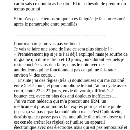
car tu sais ce dont tu as besoin ! Et tu as besoin de prendre du
temps pour toi !
Si tu n’as pas le temps ou que tu es fatiguée je fais un résumé
après le paragraphe entre pointillés
……………………………………………………
Pour ma part ça ne vas pas vraiment …
Je vais te faire une sorte de liste ce sera plus simple ! :
– Premièrement jsp si je te l’ai déjà expliqué mais je souffre de
migraine qui dure entre 5 et 10 jours, jours durant lesquels je
reste couchée sans rien faire, dans le noir avec des
antidouleurs qui ne fonctionnent pas ce qui me fais rater
environ ¼ des cours…
– Ensuite j’ai des règles (très ?) douloureuses qui me couché
entre 5 et 7 jours, et pour compliqué le tout j’ai un cycle assez
court, entre 22 et 27 jours, envie de vomir, difficultés à
bouger, ect, avec en plus des anti douleurs inefficaces…
J’ai vu mon médecin qui m’a prescrit une IRM, un
médicament plus ou moins fait exprès pour ça et une pilule
(jsp si ça va passerpar la modération mais c’est Optimizette,
desfois que ça passe pas c’est une pilule dite micro dosée qui
est censée arrêter les règles) et j’utilise un appareil
électronique avec des électrodes mais qui est pas remboursé et