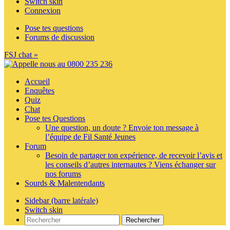
Switch skin
Connexion
Pose tes questions
Forums de discussion
FSJ chat »
Accueil
Enquêtes
Quiz
Chat
Pose tes Questions
Une question, un doute ? Envoie ton message à
l’équipe de Fil Santé Jeunes
Forum
Besoin de partager ton expérience, de recevoir l’avis et
les conseils d’autres internautes ? Viens échanger sur
nos forums
Sourds & Malentendants
Sidebar (barre latérale)
Switch skin
Rechercher