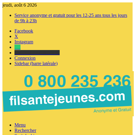
jeudi, août 6 2026
Service anonyme et gratuit pour les 12-25 ans tous les jours
de 9h à 23h
Facebook
X
Instagram
Tel
sourds et malentendants
Connexion
Sidebar (barre latérale)
Menu
Rechercher