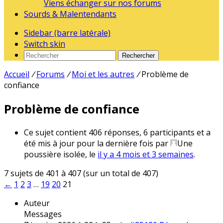
Viens échanger sur nos forums
Sourds & Malentendants
Sidebar (barre latérale)
Switch skin
Rechercher
Accueil
/
Forums
/
Moi et les autres
/
Problème de
confiance
Problème de confiance
Ce sujet contient 406 réponses, 6 participants et a
été mis à jour pour la dernière fois par
Une
poussière isolée
, le
il y a 4 mois et 3 semaines
.
7 sujets de 401 à 407 (sur un total de 407)
←
1
2
3
…
19
20
21
Auteur
Messages