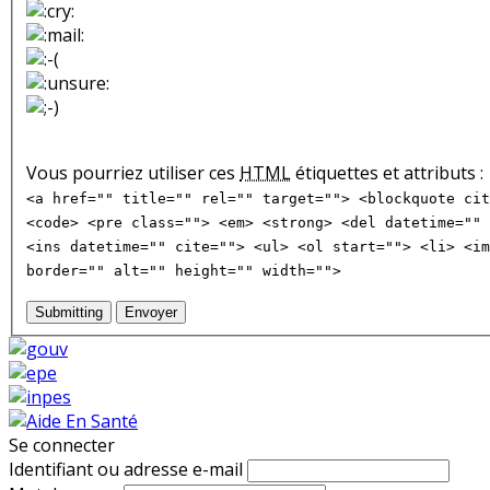
Vous pourriez utiliser ces
HTML
étiquettes et attributs :
<a href="" title="" rel="" target=""> <blockquote cit
<code> <pre class=""> <em> <strong> <del datetime="" 
<ins datetime="" cite=""> <ul> <ol start=""> <li> <im
border="" alt="" height="" width="">
Submitting
Envoyer
Se connecter
Identifiant ou adresse e-mail