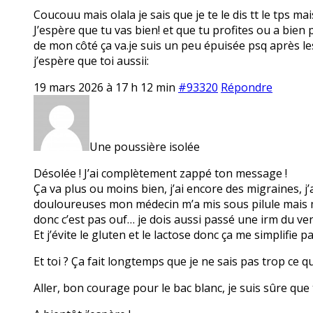
Coucouu mais olala je sais que je te le dis tt le tps ma
J’espère que tu vas bien! et que tu profites ou a bien 
de mon côté ça va.je suis un peu épuisée psq après les
j’espère que toi aussii:
19 mars 2026 à 17 h 12 min
#93320
Répondre
Une poussière isolée
Désolée ! J’ai complètement zappé ton message !
Ça va plus ou moins bien, j’ai encore des migraines, j
douloureuses mon médecin m’a mis sous pilule mais ma
donc c’est pas ouf… je dois aussi passé une irm du ve
Et j’évite le gluten et le lactose donc ça me simplifie pas
Et toi ? Ça fait longtemps que je ne sais pas trop ce q
Aller, bon courage pour le bac blanc, je suis sûre que t