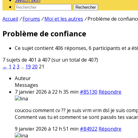
Switch skin
Rechercher
Accueil
/
Forums
/
Moi et les autres
/
Problème de confianc
Problème de confiance
Ce sujet contient 406 réponses, 6 participants et a ét
7 sujets de 401 à 407 (sur un total de 407)
←
1
2
3
…
19
20
21
Auteur
Messages
7 janvier 2026 à 22 h 35 min
#85130
Répondre
lina
coucou comment cv ?? je suis vrm vrm dsl je suis compl
Comment vas tu et comment se sont passés tes vacan
9 janvier 2026 à 12 h 51 min
#84922
Répondre
lina