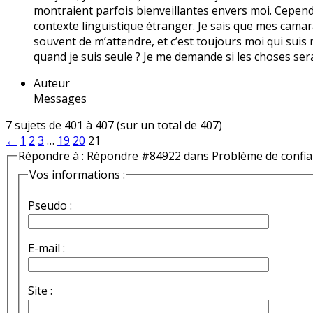
montraient parfois bienveillantes envers moi. Cependan
contexte linguistique étranger. Je sais que mes camara
souvent de m’attendre, et c’est toujours moi qui suis m
quand je suis seule ? Je me demande si les choses serai
Auteur
Messages
7 sujets de 401 à 407 (sur un total de 407)
←
1
2
3
…
19
20
21
Répondre à : Répondre #84922 dans Problème de confi
Vos informations :
Pseudo :
E-mail :
Site :