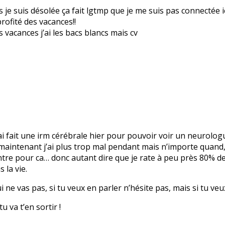
is je suis désolée ça fait lgtmp que je me suis pas connectée ic
profité des vacances!!
 vacances j’ai les bacs blancs mais cv
’ai fait une irm cérébrale hier pour pouvoir voir un neurolog
intenant j’ai plus trop mal pendant mais n’importe quand, 
ntre pour ca… donc autant dire que je rate à peu près 80% d
 la vie.
ui ne vas pas, si tu veux en parler n’hésite pas, mais si tu ve
u va t’en sortir !