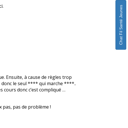
i.
Chat Fil Santé Jeunes
ue. Ensuite, à cause de règles trop
donc le seul **** qui marche ****..
es cours donc c’est compliqué …
ux pas, pas de problème !