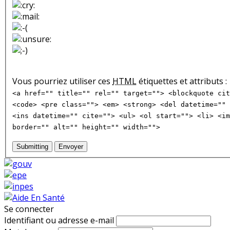
Vous pourriez utiliser ces
HTML
étiquettes et attributs :
<a href="" title="" rel="" target=""> <blockquote cit
<code> <pre class=""> <em> <strong> <del datetime="" 
<ins datetime="" cite=""> <ul> <ol start=""> <li> <im
border="" alt="" height="" width="">
Submitting
Envoyer
Se connecter
Identifiant ou adresse e-mail