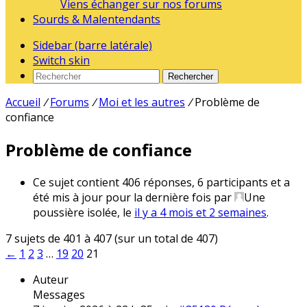
Viens échanger sur nos forums
Sourds & Malentendants
Sidebar (barre latérale)
Switch skin
Rechercher
Accueil
/
Forums
/
Moi et les autres
/
Problème de
confiance
Problème de confiance
Ce sujet contient 406 réponses, 6 participants et a
été mis à jour pour la dernière fois par
Une
poussière isolée
, le
il y a 4 mois et 2 semaines
.
7 sujets de 401 à 407 (sur un total de 407)
←
1
2
3
…
19
20
21
Auteur
Messages