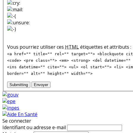
Vous pourriez utiliser ces
HTML
étiquettes et attributs :
<a href="" title="" rel="" target=""> <blockquote cit
<code> <pre class=""> <em> <strong> <del datetime="" 
<ins datetime="" cite=""> <ul> <ol start=""> <li> <im
border="" alt="" height="" width="">
Submitting
Envoyer
Se connecter
Identifiant ou adresse e-mail