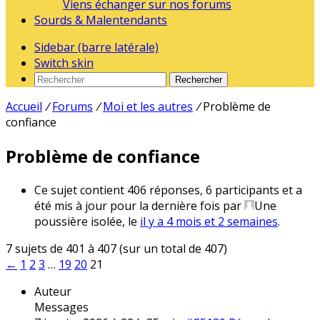
Viens échanger sur nos forums
Sourds & Malentendants
Sidebar (barre latérale)
Switch skin
Rechercher
Accueil
/
Forums
/
Moi et les autres
/
Problème de
confiance
Problème de confiance
Ce sujet contient 406 réponses, 6 participants et a
été mis à jour pour la dernière fois par
Une
poussière isolée
, le
il y a 4 mois et 2 semaines
.
7 sujets de 401 à 407 (sur un total de 407)
←
1
2
3
…
19
20
21
Auteur
Messages