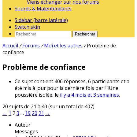
Viens échanger sur nos forums
Sourds & Malentendants
Sidebar (barre latérale)
Switch skin
Rechercher
Accueil
/
Forums
/
Moi et les autres
/
Problème de
confiance
Problème de confiance
Ce sujet contient 406 réponses, 6 participants et a
été mis à jour pour la dernière fois par
Une
poussière isolée
, le
il y a 4 mois et 3 semaines
.
20 sujets de 21 à 40 (sur un total de 407)
←
1
2
3
…
19
20
21
→
Auteur
Messages