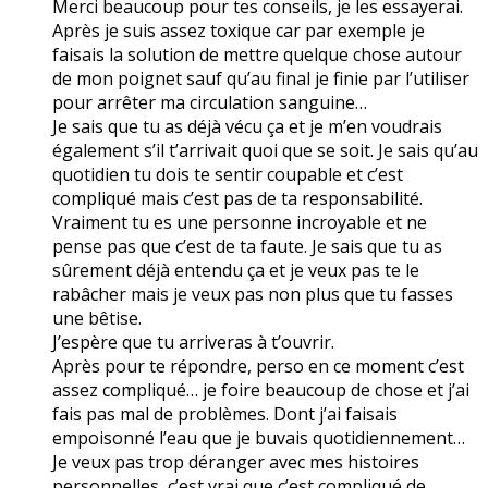
Merci beaucoup pour tes conseils, je les essayerai.
Après je suis assez toxique car par exemple je
faisais la solution de mettre quelque chose autour
de mon poignet sauf qu’au final je finie par l’utiliser
pour arrêter ma circulation sanguine…
Je sais que tu as déjà vécu ça et je m’en voudrais
également s’il t’arrivait quoi que se soit. Je sais qu’au
quotidien tu dois te sentir coupable et c’est
compliqué mais c’est pas de ta responsabilité.
Vraiment tu es une personne incroyable et ne
pense pas que c’est de ta faute. Je sais que tu as
sûrement déjà entendu ça et je veux pas te le
rabâcher mais je veux pas non plus que tu fasses
une bêtise.
J’espère que tu arriveras à t’ouvrir.
Après pour te répondre, perso en ce moment c’est
assez compliqué… je foire beaucoup de chose et j’ai
fais pas mal de problèmes. Dont j’ai faisais
empoisonné l’eau que je buvais quotidiennement…
Je veux pas trop déranger avec mes histoires
personnelles, c’est vrai que c’est compliqué de