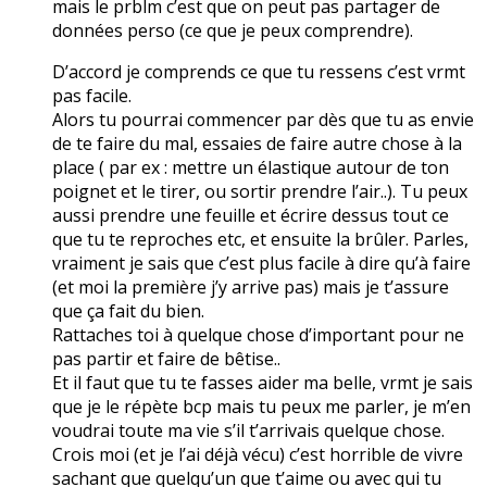
mais le prblm c’est que on peut pas partager de
données perso (ce que je peux comprendre).
D’accord je comprends ce que tu ressens c’est vrmt
pas facile.
Alors tu pourrai commencer par dès que tu as envie
de te faire du mal, essaies de faire autre chose à la
place ( par ex : mettre un élastique autour de ton
poignet et le tirer, ou sortir prendre l’air..). Tu peux
aussi prendre une feuille et écrire dessus tout ce
que tu te reproches etc, et ensuite la brûler. Parles,
vraiment je sais que c’est plus facile à dire qu’à faire
(et moi la première j’y arrive pas) mais je t’assure
que ça fait du bien.
Rattaches toi à quelque chose d’important pour ne
pas partir et faire de bêtise..
Et il faut que tu te fasses aider ma belle, vrmt je sais
que je le répète bcp mais tu peux me parler, je m’en
voudrai toute ma vie s’il t’arrivais quelque chose.
Crois moi (et je l’ai déjà vécu) c’est horrible de vivre
sachant que quelqu’un que t’aime ou avec qui tu