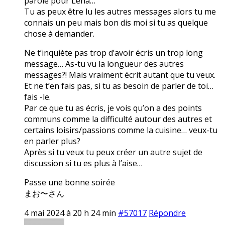
parole pour Lena…
Tu as peux être lu les autres messages alors tu me
connais un peu mais bon dis moi si tu as quelque
chose à demander.
Ne t’inquiète pas trop d’avoir écris un trop long
message… As-tu vu la longueur des autres
messages?! Mais vraiment écrit autant que tu veux.
Et ne t’en fais pas, si tu as besoin de parler de toi…
fais -le.
Par ce que tu as écris, je vois qu’on a des points
communs comme la difficulté autour des autres et
certains loisirs/passions comme la cuisine… veux-tu
en parler plus?
Après si tu veux tu peux créer un autre sujet de
discussion si tu es plus à l’aise…
Passe une bonne soirée
まお〜さん
4 mai 2024 à 20 h 24 min
#57017
Répondre