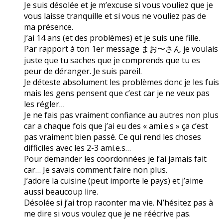
Je suis désolée et je m’excuse si vous vouliez que je
vous laisse tranquille et si vous ne vouliez pas de
ma présence.
J’ai 14 ans (et des problèmes) et je suis une fille.
Par rapport à ton 1er message まお〜さん je voulais
juste que tu saches que je comprends que tu es
peur de déranger. Je suis pareil.
Je déteste absolument les problèmes donc je les fuis
mais les gens pensent que c’est car je ne veux pas
les régler…
Je ne fais pas vraiment confiance au autres non plus
car a chaque fois que j’ai eu des « ami.e.s » ça c’est
pas vraiment bien passé. Ce qui rend les choses
difficiles avec les 2-3 ami.e.s…
Pour demander les coordonnées je l’ai jamais fait
car… Je savais comment faire non plus.
J’adore la cuisine (peut importe le pays) et j’aime
aussi beaucoup lire.
Désolée si j’ai trop raconter ma vie. N’hésitez pas à
me dire si vous voulez que je ne réécrive pas.