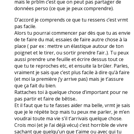
mais le prblm c’est que on peut pas partager de
données perso (ce que je peux comprendre).
D’accord je comprends ce que tu ressens c’est vrmt
pas facile.
Alors tu pourrai commencer par dès que tu as envie
de te faire du mal, essaies de faire autre chose à la
place ( par ex : mettre un élastique autour de ton
poignet et le tirer, ou sortir prendre l’air..). Tu peux
aussi prendre une feuille et écrire dessus tout ce
que tu te reproches etc, et ensuite la brûler. Parles,
vraiment je sais que c’est plus facile à dire qu’à faire
(et moi la première j’y arrive pas) mais je t’assure
que ça fait du bien.
Rattaches toi à quelque chose d’important pour ne
pas partir et faire de bêtise..
Et il faut que tu te fasses aider ma belle, vrmt je sais
que je le répète bcp mais tu peux me parler, je m’en
voudrai toute ma vie s’il t’arrivais quelque chose.
Crois moi (et je l’ai déjà vécu) c’est horrible de vivre
sachant que quelqu’un que t’aime ou avec qui tu