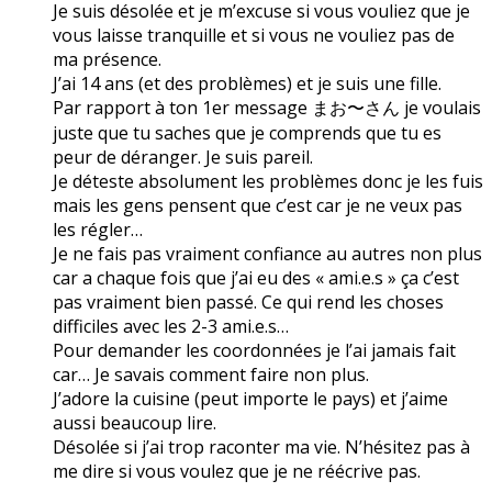
Je suis désolée et je m’excuse si vous vouliez que je
vous laisse tranquille et si vous ne vouliez pas de
ma présence.
J’ai 14 ans (et des problèmes) et je suis une fille.
Par rapport à ton 1er message まお〜さん je voulais
juste que tu saches que je comprends que tu es
peur de déranger. Je suis pareil.
Je déteste absolument les problèmes donc je les fuis
mais les gens pensent que c’est car je ne veux pas
les régler…
Je ne fais pas vraiment confiance au autres non plus
car a chaque fois que j’ai eu des « ami.e.s » ça c’est
pas vraiment bien passé. Ce qui rend les choses
difficiles avec les 2-3 ami.e.s…
Pour demander les coordonnées je l’ai jamais fait
car… Je savais comment faire non plus.
J’adore la cuisine (peut importe le pays) et j’aime
aussi beaucoup lire.
Désolée si j’ai trop raconter ma vie. N’hésitez pas à
me dire si vous voulez que je ne réécrive pas.