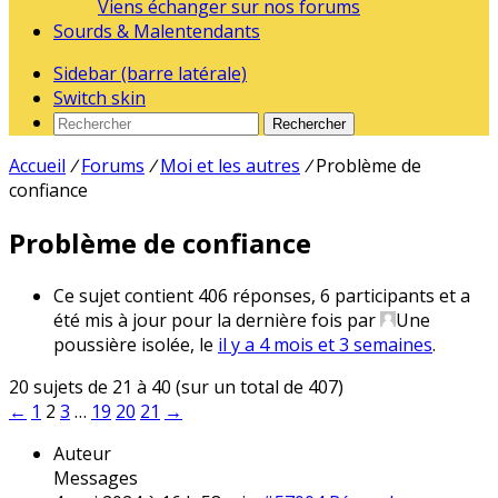
Viens échanger sur nos forums
Sourds & Malentendants
Sidebar (barre latérale)
Switch skin
Rechercher
Accueil
/
Forums
/
Moi et les autres
/
Problème de
confiance
Problème de confiance
Ce sujet contient 406 réponses, 6 participants et a
été mis à jour pour la dernière fois par
Une
poussière isolée
, le
il y a 4 mois et 3 semaines
.
20 sujets de 21 à 40 (sur un total de 407)
←
1
2
3
…
19
20
21
→
Auteur
Messages