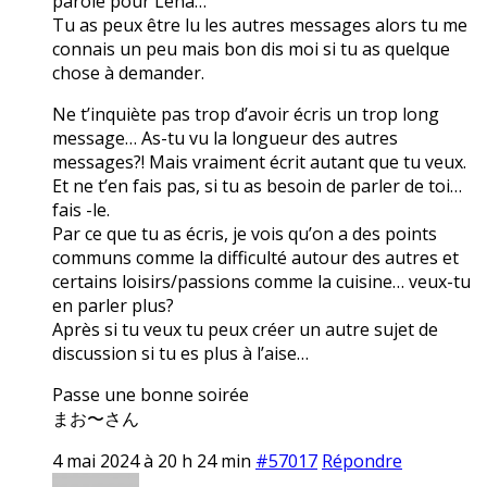
parole pour Lena…
Tu as peux être lu les autres messages alors tu me
connais un peu mais bon dis moi si tu as quelque
chose à demander.
Ne t’inquiète pas trop d’avoir écris un trop long
message… As-tu vu la longueur des autres
messages?! Mais vraiment écrit autant que tu veux.
Et ne t’en fais pas, si tu as besoin de parler de toi…
fais -le.
Par ce que tu as écris, je vois qu’on a des points
communs comme la difficulté autour des autres et
certains loisirs/passions comme la cuisine… veux-tu
en parler plus?
Après si tu veux tu peux créer un autre sujet de
discussion si tu es plus à l’aise…
Passe une bonne soirée
まお〜さん
4 mai 2024 à 20 h 24 min
#57017
Répondre