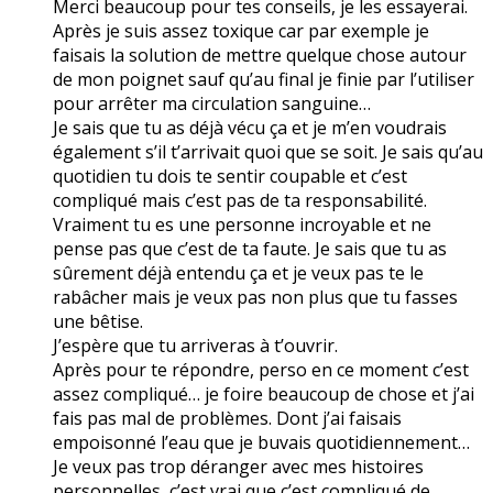
Merci beaucoup pour tes conseils, je les essayerai.
Après je suis assez toxique car par exemple je
faisais la solution de mettre quelque chose autour
de mon poignet sauf qu’au final je finie par l’utiliser
pour arrêter ma circulation sanguine…
Je sais que tu as déjà vécu ça et je m’en voudrais
également s’il t’arrivait quoi que se soit. Je sais qu’au
quotidien tu dois te sentir coupable et c’est
compliqué mais c’est pas de ta responsabilité.
Vraiment tu es une personne incroyable et ne
pense pas que c’est de ta faute. Je sais que tu as
sûrement déjà entendu ça et je veux pas te le
rabâcher mais je veux pas non plus que tu fasses
une bêtise.
J’espère que tu arriveras à t’ouvrir.
Après pour te répondre, perso en ce moment c’est
assez compliqué… je foire beaucoup de chose et j’ai
fais pas mal de problèmes. Dont j’ai faisais
empoisonné l’eau que je buvais quotidiennement…
Je veux pas trop déranger avec mes histoires
personnelles, c’est vrai que c’est compliqué de