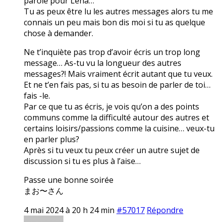
parole pour Lena…
Tu as peux être lu les autres messages alors tu me
connais un peu mais bon dis moi si tu as quelque
chose à demander.
Ne t’inquiète pas trop d’avoir écris un trop long
message… As-tu vu la longueur des autres
messages?! Mais vraiment écrit autant que tu veux.
Et ne t’en fais pas, si tu as besoin de parler de toi…
fais -le.
Par ce que tu as écris, je vois qu’on a des points
communs comme la difficulté autour des autres et
certains loisirs/passions comme la cuisine… veux-tu
en parler plus?
Après si tu veux tu peux créer un autre sujet de
discussion si tu es plus à l’aise…
Passe une bonne soirée
まお〜さん
4 mai 2024 à 20 h 24 min
#57017
Répondre