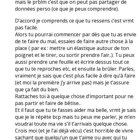
mais le prblm c’est que on peut pas partager de
données perso (ce que je peux comprendre).
D’accord je comprends ce que tu ressens c’est vrmt
pas facile.
Alors tu pourrai commencer par dès que tu as envie
de te faire du mal, essaies de faire autre chose à la
place ( par ex : mettre un élastique autour de ton
poignet et le tirer, ou sortir prendre l’air..). Tu peux
aussi prendre une feuille et écrire dessus tout ce
que tu te reproches etc, et ensuite la brûler. Parles,
vraiment je sais que c’est plus facile à dire qu’à faire
(et moi la première j’y arrive pas) mais je t’assure
que ça fait du bien.
Rattaches toi à quelque chose d’important pour ne
pas partir et faire de bêtise..
Et il faut que tu te fasses aider ma belle, vrmt je sais
que je le répète bcp mais tu peux me parler, je m’en
voudrai toute ma vie s’il t’arrivais quelque chose.
Crois moi (et je l’ai déjà vécu) c’est horrible de vivre
sachant que quelqu’un que t’aime ou avec qui tu