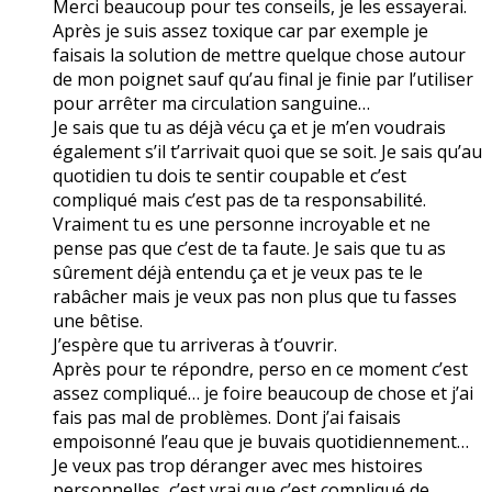
Merci beaucoup pour tes conseils, je les essayerai.
Après je suis assez toxique car par exemple je
faisais la solution de mettre quelque chose autour
de mon poignet sauf qu’au final je finie par l’utiliser
pour arrêter ma circulation sanguine…
Je sais que tu as déjà vécu ça et je m’en voudrais
également s’il t’arrivait quoi que se soit. Je sais qu’au
quotidien tu dois te sentir coupable et c’est
compliqué mais c’est pas de ta responsabilité.
Vraiment tu es une personne incroyable et ne
pense pas que c’est de ta faute. Je sais que tu as
sûrement déjà entendu ça et je veux pas te le
rabâcher mais je veux pas non plus que tu fasses
une bêtise.
J’espère que tu arriveras à t’ouvrir.
Après pour te répondre, perso en ce moment c’est
assez compliqué… je foire beaucoup de chose et j’ai
fais pas mal de problèmes. Dont j’ai faisais
empoisonné l’eau que je buvais quotidiennement…
Je veux pas trop déranger avec mes histoires
personnelles, c’est vrai que c’est compliqué de