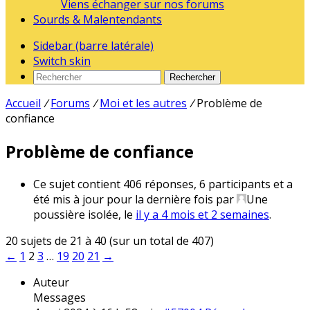
Viens échanger sur nos forums
Sourds & Malentendants
Sidebar (barre latérale)
Switch skin
Rechercher
Accueil
/
Forums
/
Moi et les autres
/
Problème de
confiance
Problème de confiance
Ce sujet contient 406 réponses, 6 participants et a
été mis à jour pour la dernière fois par
Une
poussière isolée
, le
il y a 4 mois et 2 semaines
.
20 sujets de 21 à 40 (sur un total de 407)
←
1
2
3
…
19
20
21
→
Auteur
Messages