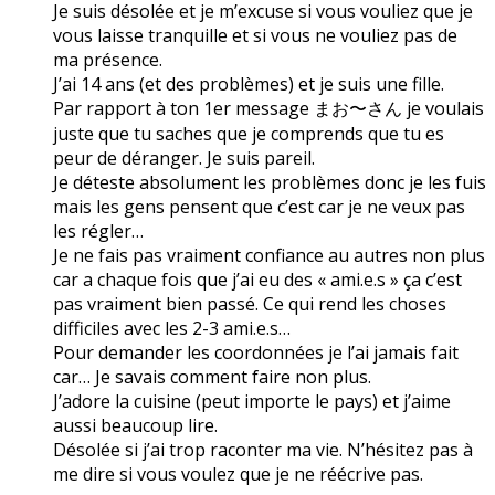
Je suis désolée et je m’excuse si vous vouliez que je
vous laisse tranquille et si vous ne vouliez pas de
ma présence.
J’ai 14 ans (et des problèmes) et je suis une fille.
Par rapport à ton 1er message まお〜さん je voulais
juste que tu saches que je comprends que tu es
peur de déranger. Je suis pareil.
Je déteste absolument les problèmes donc je les fuis
mais les gens pensent que c’est car je ne veux pas
les régler…
Je ne fais pas vraiment confiance au autres non plus
car a chaque fois que j’ai eu des « ami.e.s » ça c’est
pas vraiment bien passé. Ce qui rend les choses
difficiles avec les 2-3 ami.e.s…
Pour demander les coordonnées je l’ai jamais fait
car… Je savais comment faire non plus.
J’adore la cuisine (peut importe le pays) et j’aime
aussi beaucoup lire.
Désolée si j’ai trop raconter ma vie. N’hésitez pas à
me dire si vous voulez que je ne réécrive pas.