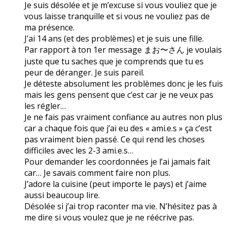
Je suis désolée et je m’excuse si vous vouliez que je
vous laisse tranquille et si vous ne vouliez pas de
ma présence.
J’ai 14 ans (et des problèmes) et je suis une fille.
Par rapport à ton 1er message まお〜さん je voulais
juste que tu saches que je comprends que tu es
peur de déranger. Je suis pareil.
Je déteste absolument les problèmes donc je les fuis
mais les gens pensent que c’est car je ne veux pas
les régler…
Je ne fais pas vraiment confiance au autres non plus
car a chaque fois que j’ai eu des « ami.e.s » ça c’est
pas vraiment bien passé. Ce qui rend les choses
difficiles avec les 2-3 ami.e.s…
Pour demander les coordonnées je l’ai jamais fait
car… Je savais comment faire non plus.
J’adore la cuisine (peut importe le pays) et j’aime
aussi beaucoup lire.
Désolée si j’ai trop raconter ma vie. N’hésitez pas à
me dire si vous voulez que je ne réécrive pas.