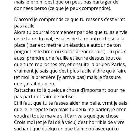
mais le prblm c’est que on peut pas partager de
données perso (ce que je peux comprendre).
D’accord je comprends ce que tu ressens c’est vrmt
pas facile.
Alors tu pourrai commencer par dès que tu as envie
de te faire du mal, essaies de faire autre chose à la
place ( par ex : mettre un élastique autour de ton
poignet et le tirer, ou sortir prendre l’air..). Tu peux
aussi prendre une feuille et écrire dessus tout ce
que tu te reproches etc, et ensuite la brûler. Parles,
vraiment je sais que c’est plus facile à dire qu’à faire
(et moi la première j’y arrive pas) mais je t’assure
que ça fait du bien.
Rattaches toi à quelque chose d’important pour ne
pas partir et faire de bêtise..
Et il faut que tu te fasses aider ma belle, vrmt je sais
que je le répète bcp mais tu peux me parler, je m’en
voudrai toute ma vie s’il t’arrivais quelque chose.
Crois moi (et je l’ai déjà vécu) c’est horrible de vivre
sachant que quelqu’un que t’aime ou avec qui tu