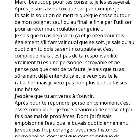
Merci beaucoup pour tes conseils, je les essayerai.
Après je suis assez toxique car par exemple je
faisais la solution de mettre quelque chose autour
de mon poignet sauf qu’au final je finie par l’utiliser
pour arrêter ma circulation sanguine…
Je sais que tu as déjà vécu ça et je m’en voudrais
également s’il t’arrivait quoi que se soit. Je sais qu’au
quotidien tu dois te sentir coupable et c’est
compliqué mais c’est pas de ta responsabilité.
Vraiment tu es une personne incroyable et ne
pense pas que c’est de ta faute. Je sais que tu as
sûrement déjà entendu ça et je veux pas te le
rabâcher mais je veux pas non plus que tu fasses
une bêtise.
J’espère que tu arriveras à t’ouvrir.
Après pour te répondre, perso en ce moment c’est
assez compliqué… je foire beaucoup de chose et j’ai
fais pas mal de problèmes. Dont j’ai faisais
empoisonné l’eau que je buvais quotidiennement…
Je veux pas trop déranger avec mes histoires
personnelles, c’est vrai que c’est compliqué de