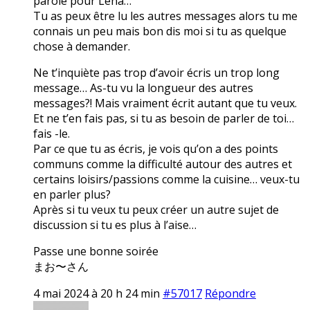
parole pour Lena…
Tu as peux être lu les autres messages alors tu me
connais un peu mais bon dis moi si tu as quelque
chose à demander.
Ne t’inquiète pas trop d’avoir écris un trop long
message… As-tu vu la longueur des autres
messages?! Mais vraiment écrit autant que tu veux.
Et ne t’en fais pas, si tu as besoin de parler de toi…
fais -le.
Par ce que tu as écris, je vois qu’on a des points
communs comme la difficulté autour des autres et
certains loisirs/passions comme la cuisine… veux-tu
en parler plus?
Après si tu veux tu peux créer un autre sujet de
discussion si tu es plus à l’aise…
Passe une bonne soirée
まお〜さん
4 mai 2024 à 20 h 24 min
#57017
Répondre