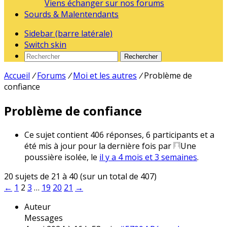
Viens échanger sur nos forums
Sourds & Malentendants
Sidebar (barre latérale)
Switch skin
Rechercher
Accueil
/
Forums
/
Moi et les autres
/
Problème de
confiance
Problème de confiance
Ce sujet contient 406 réponses, 6 participants et a
été mis à jour pour la dernière fois par
Une
poussière isolée
, le
il y a 4 mois et 3 semaines
.
20 sujets de 21 à 40 (sur un total de 407)
←
1
2
3
…
19
20
21
→
Auteur
Messages