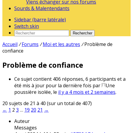
Viens échanger sur nos forums
Sourds & Malentendants
Sidebar (barre latérale)
Switch skin
Rechercher
Accueil
/
Forums
/
Moi et les autres
/
Problème de
confiance
Problème de confiance
Ce sujet contient 406 réponses, 6 participants et a
été mis à jour pour la dernière fois par
Une
poussière isolée
, le
il y a 4 mois et 2 semaines
.
20 sujets de 21 à 40 (sur un total de 407)
←
1
2
3
…
19
20
21
→
Auteur
Messages