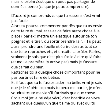
mais le prblm c’est que on peut pas partager de
données perso (ce que je peux comprendre).
D’accord je comprends ce que tu ressens c’est vrmt
pas facile.
Alors tu pourrai commencer par dès que tu as envie
de te faire du mal, essaies de faire autre chose à la
place ( par ex : mettre un élastique autour de ton
poignet et le tirer, ou sortir prendre l’air..). Tu peux
aussi prendre une feuille et écrire dessus tout ce
que tu te reproches etc, et ensuite la brûler. Parles,
vraiment je sais que c’est plus facile à dire qu’à faire
(et moi la première j’y arrive pas) mais je t’assure
que ça fait du bien.
Rattaches toi à quelque chose d’important pour ne
pas partir et faire de bêtise..
Et il faut que tu te fasses aider ma belle, vrmt je sais
que je le répète bcp mais tu peux me parler, je m’en
voudrai toute ma vie s’il t’arrivais quelque chose.
Crois moi (et je l’ai déjà vécu) c’est horrible de vivre
sachant que quelqu’un que t’aime ou avec qui tu