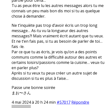
parole pour Lena…
Tu as peux être lu les autres messages alors tu me
connais un peu mais bon dis moi si tu as quelque
chose à demander.
Ne t’inquiète pas trop d’avoir écris un trop long
message… As-tu vu la longueur des autres
messages?! Mais vraiment écrit autant que tu veux.
Et ne t’en fais pas, si tu as besoin de parler de toi…
fais -le.
Par ce que tu as écris, je vois qu’on a des points
communs comme la difficulté autour des autres et
certains loisirs/passions comme la cuisine… veux-tu
en parler plus?
Après si tu veux tu peux créer un autre sujet de
discussion si tu es plus à l’aise…
Passe une bonne soirée
まお〜さん
4 mai 2024 à 20 h 24 min
#57017
Répondre