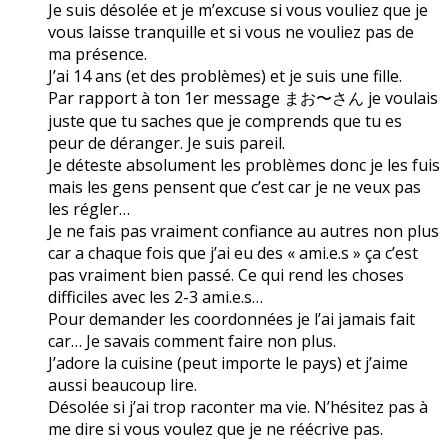
Je suis désolée et je m’excuse si vous vouliez que je
vous laisse tranquille et si vous ne vouliez pas de
ma présence.
J’ai 14 ans (et des problèmes) et je suis une fille.
Par rapport à ton 1er message まお〜さん je voulais
juste que tu saches que je comprends que tu es
peur de déranger. Je suis pareil.
Je déteste absolument les problèmes donc je les fuis
mais les gens pensent que c’est car je ne veux pas
les régler…
Je ne fais pas vraiment confiance au autres non plus
car a chaque fois que j’ai eu des « ami.e.s » ça c’est
pas vraiment bien passé. Ce qui rend les choses
difficiles avec les 2-3 ami.e.s…
Pour demander les coordonnées je l’ai jamais fait
car… Je savais comment faire non plus.
J’adore la cuisine (peut importe le pays) et j’aime
aussi beaucoup lire.
Désolée si j’ai trop raconter ma vie. N’hésitez pas à
me dire si vous voulez que je ne réécrive pas.