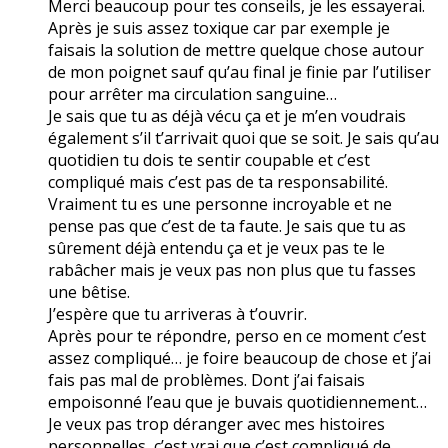
Merci beaucoup pour tes conseils, je les essayerai.
Après je suis assez toxique car par exemple je
faisais la solution de mettre quelque chose autour
de mon poignet sauf qu’au final je finie par l’utiliser
pour arrêter ma circulation sanguine…
Je sais que tu as déjà vécu ça et je m’en voudrais
également s’il t’arrivait quoi que se soit. Je sais qu’au
quotidien tu dois te sentir coupable et c’est
compliqué mais c’est pas de ta responsabilité.
Vraiment tu es une personne incroyable et ne
pense pas que c’est de ta faute. Je sais que tu as
sûrement déjà entendu ça et je veux pas te le
rabâcher mais je veux pas non plus que tu fasses
une bêtise.
J’espère que tu arriveras à t’ouvrir.
Après pour te répondre, perso en ce moment c’est
assez compliqué… je foire beaucoup de chose et j’ai
fais pas mal de problèmes. Dont j’ai faisais
empoisonné l’eau que je buvais quotidiennement…
Je veux pas trop déranger avec mes histoires
personnelles, c’est vrai que c’est compliqué de