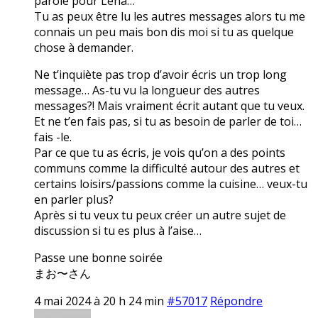
parole pour Lena…
Tu as peux être lu les autres messages alors tu me
connais un peu mais bon dis moi si tu as quelque
chose à demander.
Ne t’inquiète pas trop d’avoir écris un trop long
message… As-tu vu la longueur des autres
messages?! Mais vraiment écrit autant que tu veux.
Et ne t’en fais pas, si tu as besoin de parler de toi…
fais -le.
Par ce que tu as écris, je vois qu’on a des points
communs comme la difficulté autour des autres et
certains loisirs/passions comme la cuisine… veux-tu
en parler plus?
Après si tu veux tu peux créer un autre sujet de
discussion si tu es plus à l’aise…
Passe une bonne soirée
まお〜さん
4 mai 2024 à 20 h 24 min
#57017
Répondre