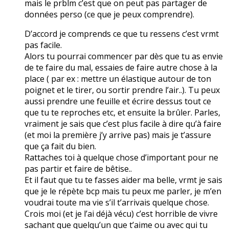
mais le prblm c’est que on peut pas partager de
données perso (ce que je peux comprendre).
D’accord je comprends ce que tu ressens c’est vrmt
pas facile.
Alors tu pourrai commencer par dès que tu as envie
de te faire du mal, essaies de faire autre chose à la
place ( par ex : mettre un élastique autour de ton
poignet et le tirer, ou sortir prendre l’air..). Tu peux
aussi prendre une feuille et écrire dessus tout ce
que tu te reproches etc, et ensuite la brûler. Parles,
vraiment je sais que c’est plus facile à dire qu’à faire
(et moi la première j’y arrive pas) mais je t’assure
que ça fait du bien.
Rattaches toi à quelque chose d’important pour ne
pas partir et faire de bêtise..
Et il faut que tu te fasses aider ma belle, vrmt je sais
que je le répète bcp mais tu peux me parler, je m’en
voudrai toute ma vie s’il t’arrivais quelque chose.
Crois moi (et je l’ai déjà vécu) c’est horrible de vivre
sachant que quelqu’un que t’aime ou avec qui tu