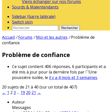
Viens échanger sur nos forums
Sourds & Malentendants
Sidebar (barre latérale)
Switch skin
Rechercher
Accueil
/
Forums
/
Moi et les autres
/
Problème de
confiance
Problème de confiance
Ce sujet contient 406 réponses, 6 participants et a
été mis à jour pour la dernière fois par
Une
poussière isolée
, le
il y a 4 mois et 3 semaines
.
20 sujets de 21 à 40 (sur un total de 407)
←
1
2
3
…
19
20
21
→
Auteur
Messages