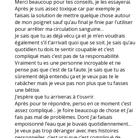
Merci beaucoup pour tes conseils, je les essayerai.
Après je suis assez toxique car par exemple je
faisais la solution de mettre quelque chose autour
de mon poignet sauf qu’au final je finie par l’utiliser
pour arrêter ma circulation sanguine…
Je sais que tu as déjà vécu ça et je m’en voudrais
également s’il t’arrivait quoi que se soit. Je sais qu’au
quotidien tu dois te sentir coupable et c’est
compliqué mais c’est pas de ta responsabilité.
Vraiment tu es une personne incroyable et ne
pense pas que c’est de ta faute. Je sais que tu as
sûrement déjà entendu ça et je veux pas te le
rabâcher mais je veux pas non plus que tu fasses
une bêtise.
J’espère que tu arriveras à t’ouvrir.
Après pour te répondre, perso en ce moment c’est
assez compliqué… je foire beaucoup de chose et j’ai
fais pas mal de problèmes. Dont j’ai faisais
empoisonné l’eau que je buvais quotidiennement…
Je veux pas trop déranger avec mes histoires
personnelles, c’est vrai que c’est compliqué de