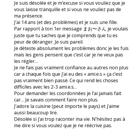
Je suis désolée et je m’excuse si vous vouliez que je
vous laisse tranquille et si vous ne vouliez pas de
ma présence.
J’ai 14 ans (et des problèmes) et je suis une fille.
Par rapport à ton 1er message まお〜さん je voulais
juste que tu saches que je comprends que tu es
peur de déranger. Je suis pareil.
Je déteste absolument les problèmes donc je les fuis
mais les gens pensent que c’est car je ne veux pas
les régler…
Je ne fais pas vraiment confiance au autres non plus
car a chaque fois que j’ai eu des « ami.e.s » ça c’est
pas vraiment bien passé. Ce qui rend les choses
difficiles avec les 2-3 ami.e.s…
Pour demander les coordonnées je l’ai jamais fait
car… Je savais comment faire non plus.
J’adore la cuisine (peut importe le pays) et j’aime
aussi beaucoup lire.
Désolée si j’ai trop raconter ma vie. N’hésitez pas à
me dire si vous voulez que je ne réécrive pas.