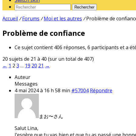
Switch skin
Rechercher
Accueil
/
Forums
/
Moi et les autres
/
Problème de confianc
Problème de confiance
Ce sujet contient 406 réponses, 6 participants et a ét
20 sujets de 21 à 40 (sur un total de 407)
←
1
2
3
…
19
20
21
→
Auteur
Messages
4 mai 2024 à 16 h 58 min
#57004
Répondre
まお〜さん
Salut Lina,
J’espère que tu vas bien et que tu as passé une bon