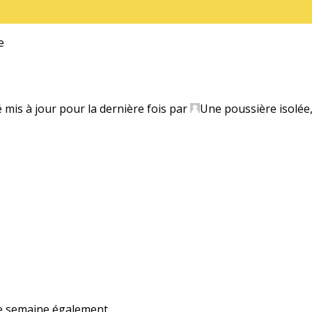
e
é mis à jour pour la dernière fois par
Une poussière isolée
ne semaine également.