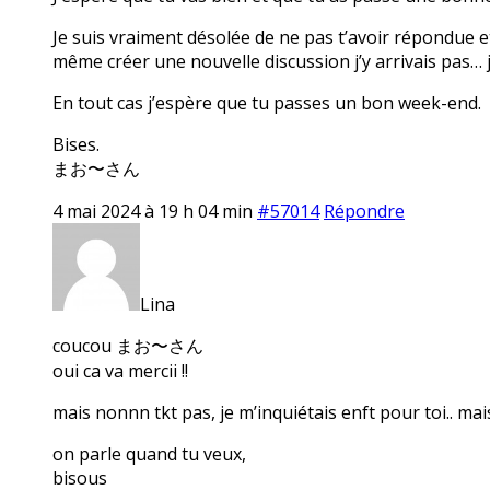
Je suis vraiment désolée de ne pas t’avoir répondue et
même créer une nouvelle discussion j’y arrivais pas… 
En tout cas j’espère que tu passes un bon week-end.
Bises.
まお〜さん
4 mai 2024 à 19 h 04 min
#57014
Répondre
Lina
coucou まお〜さん
oui ca va mercii !!
mais nonnn tkt pas, je m’inquiétais enft pour toi.. mais
on parle quand tu veux,
bisous