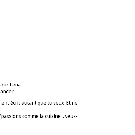
 pour Lena…
mander.
ent écrit autant que tu veux. Et ne
rs/passions comme la cuisine… veux-