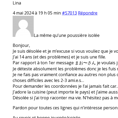
Lina
4 mai 2024 à 19 h 05 min
#57013
Répondre
La même qu’une poussière isolée
Bonjour,
Je suis désolée et je m’excuse si vous vouliez que je v
J’ai 14 ans (et des problèmes) et je suis une fille.
Par rapport à ton 1er message まお〜さん je voulais just
Je déteste absolument les problèmes donc je les fuis 
Je ne fais pas vraiment confiance au autres non plus ca
choses difficiles avec les 2-3 ami.e.s…
Pour demander les coordonnées je l’ai jamais fait car
J’adore la cuisine (peut importe le pays) et j’aime auss
Désolée si j’ai trop raconter ma vie. N’hésitez pas à m
Pardon pour toutes ces lignes qui n’intéresse person
Au revoir et bonne journée/soirée