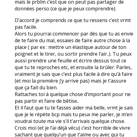
mais le prblm c’est que on peut pas partager de
données perso (ce que je peux comprendre).
D’accord je comprends ce que tu ressens c’est vrmt
pas facile.
Alors tu pourrai commencer par dès que tu as envie
de te faire du mal, essaies de faire autre chose à la
place ( par ex : mettre un élastique autour de ton
poignet et le tirer, ou sortir prendre l’air..). Tu peux
aussi prendre une feuille et écrire dessus tout ce
que tu te reproches etc, et ensuite la brûler. Parles,
vraiment je sais que c’est plus facile à dire qu’à faire
(et moi la première j’y arrive pas) mais je t’assure
que ça fait du bien.
Rattaches toi à quelque chose d’important pour ne
pas partir et faire de bêtise..
Et il faut que tu te fasses aider ma belle, vrmt je sais
que je le répète bcp mais tu peux me parler, je m’en
voudrai toute ma vie s’il t’arrivais quelque chose.
Crois moi (et je l’ai déjà vécu) c’est horrible de vivre
sachant que quelqu’un que t’aime ou avec qui tu