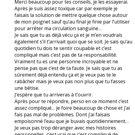
Merci beaucoup pour tes conseils, je les essayerai.
Après je suis assez toxique car par exemple je
faisais la solution de mettre quelque chose autour
de mon poignet sauf qu’au final je finie par l’utiliser
pour arrêter ma circulation sanguine…
Je sais que tu as déjà vécu ça et je m’en voudrais
également s’il t’arrivait quoi que se soit. Je sais qu’au
quotidien tu dois te sentir coupable et c’est
compliqué mais c’est pas de ta responsabilité.
Vraiment tu es une personne incroyable et ne
pense pas que c’est de ta faute. Je sais que tu as
sûrement déjà entendu ça et je veux pas te le
rabâcher mais je veux pas non plus que tu fasses
une bêtise.
J’espère que tu arriveras à t’ouvrir.
Après pour te répondre, perso en ce moment c’est
assez compliqué… je foire beaucoup de chose et j’ai
fais pas mal de problèmes. Dont j’ai faisais
empoisonné l’eau que je buvais quotidiennement…
Je veux pas trop déranger avec mes histoires
personnelles, c’est vrai que c’est compliqué de