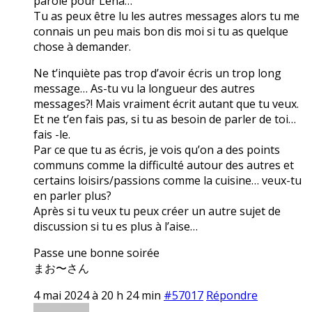
parole pour Lena…
Tu as peux être lu les autres messages alors tu me
connais un peu mais bon dis moi si tu as quelque
chose à demander.
Ne t’inquiète pas trop d’avoir écris un trop long
message… As-tu vu la longueur des autres
messages?! Mais vraiment écrit autant que tu veux.
Et ne t’en fais pas, si tu as besoin de parler de toi…
fais -le.
Par ce que tu as écris, je vois qu’on a des points
communs comme la difficulté autour des autres et
certains loisirs/passions comme la cuisine… veux-tu
en parler plus?
Après si tu veux tu peux créer un autre sujet de
discussion si tu es plus à l’aise…
Passe une bonne soirée
まお〜さん
4 mai 2024 à 20 h 24 min
#57017
Répondre