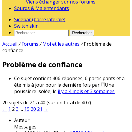
Viens échanger sur nos forums
Sourds & Malentendants
Sidebar (barre latérale)
Switch skin
Rechercher
Accueil
/
Forums
/
Moi et les autres
/
Problème de
confiance
Problème de confiance
Ce sujet contient 406 réponses, 6 participants et a
été mis à jour pour la dernière fois par
Une
poussière isolée
, le
il y a 4 mois et 3 semaines
.
20 sujets de 21 à 40 (sur un total de 407)
←
1
2
3
…
19
20
21
→
Auteur
Messages