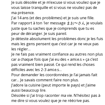
Je suis désolée et je m’excuse si vous vouliez que je
vous laisse tranquille et si vous ne vouliez pas de
ma présence.
J’ai 14 ans (et des problèmes) et je suis une fille.
Par rapport à ton 1er message まお〜さん je voulais
juste que tu saches que je comprends que tu es
peur de déranger. Je suis pareil.
Je déteste absolument les problèmes donc je les fuis
mais les gens pensent que c’est car je ne veux pas
les régler…
Je ne fais pas vraiment confiance au autres non plus
car a chaque fois que j’ai eu des « ami.e.s » ça c’est
pas vraiment bien passé. Ce qui rend les choses
difficiles avec les 2-3 ami.e.s…
Pour demander les coordonnées je l’ai jamais fait
car… Je savais comment faire non plus.
J’adore la cuisine (peut importe le pays) et j’aime
aussi beaucoup lire.
Désolée si j’ai trop raconter ma vie. N’hésitez pas à
me dire si vous voulez que je ne réécrive pas.