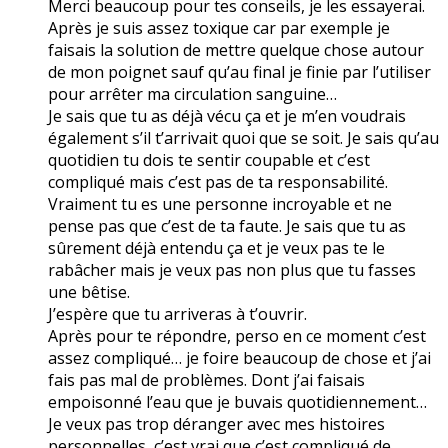
Merci beaucoup pour tes conseils, je les essayerai.
Après je suis assez toxique car par exemple je
faisais la solution de mettre quelque chose autour
de mon poignet sauf qu’au final je finie par l’utiliser
pour arrêter ma circulation sanguine…
Je sais que tu as déjà vécu ça et je m’en voudrais
également s’il t’arrivait quoi que se soit. Je sais qu’au
quotidien tu dois te sentir coupable et c’est
compliqué mais c’est pas de ta responsabilité.
Vraiment tu es une personne incroyable et ne
pense pas que c’est de ta faute. Je sais que tu as
sûrement déjà entendu ça et je veux pas te le
rabâcher mais je veux pas non plus que tu fasses
une bêtise.
J’espère que tu arriveras à t’ouvrir.
Après pour te répondre, perso en ce moment c’est
assez compliqué… je foire beaucoup de chose et j’ai
fais pas mal de problèmes. Dont j’ai faisais
empoisonné l’eau que je buvais quotidiennement…
Je veux pas trop déranger avec mes histoires
personnelles, c’est vrai que c’est compliqué de