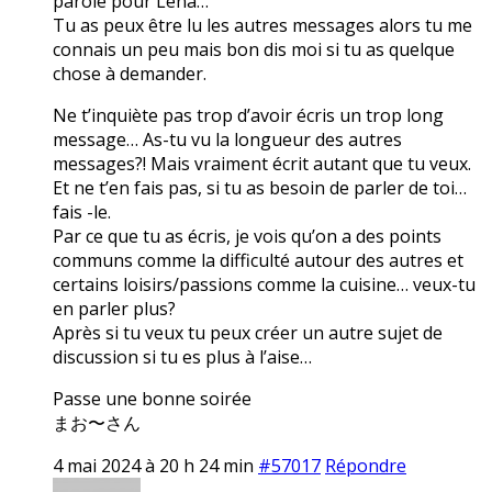
parole pour Lena…
Tu as peux être lu les autres messages alors tu me
connais un peu mais bon dis moi si tu as quelque
chose à demander.
Ne t’inquiète pas trop d’avoir écris un trop long
message… As-tu vu la longueur des autres
messages?! Mais vraiment écrit autant que tu veux.
Et ne t’en fais pas, si tu as besoin de parler de toi…
fais -le.
Par ce que tu as écris, je vois qu’on a des points
communs comme la difficulté autour des autres et
certains loisirs/passions comme la cuisine… veux-tu
en parler plus?
Après si tu veux tu peux créer un autre sujet de
discussion si tu es plus à l’aise…
Passe une bonne soirée
まお〜さん
4 mai 2024 à 20 h 24 min
#57017
Répondre