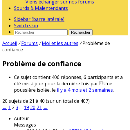
Viens échanger sur nos forums
Sourds & Malentendants
Sidebar (barre latérale)
Switch skin
Rechercher
Accueil
/
Forums
/
Moi et les autres
/
Problème de
confiance
Problème de confiance
Ce sujet contient 406 réponses, 6 participants et a
été mis à jour pour la dernière fois par
Une
poussière isolée
, le
il y a 4 mois et 2 semaines
.
20 sujets de 21 à 40 (sur un total de 407)
←
1
2
3
…
19
20
21
→
Auteur
Messages