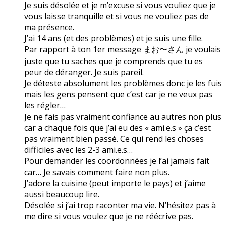
Je suis désolée et je m’excuse si vous vouliez que je
vous laisse tranquille et si vous ne vouliez pas de
ma présence.
J’ai 14 ans (et des problèmes) et je suis une fille.
Par rapport à ton 1er message まお〜さん je voulais
juste que tu saches que je comprends que tu es
peur de déranger. Je suis pareil.
Je déteste absolument les problèmes donc je les fuis
mais les gens pensent que c’est car je ne veux pas
les régler…
Je ne fais pas vraiment confiance au autres non plus
car a chaque fois que j’ai eu des « ami.e.s » ça c’est
pas vraiment bien passé. Ce qui rend les choses
difficiles avec les 2-3 ami.e.s…
Pour demander les coordonnées je l’ai jamais fait
car… Je savais comment faire non plus.
J’adore la cuisine (peut importe le pays) et j’aime
aussi beaucoup lire.
Désolée si j’ai trop raconter ma vie. N’hésitez pas à
me dire si vous voulez que je ne réécrive pas.