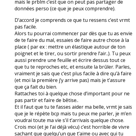
mais le prblm c’est que on peut pas partager de
données perso (ce que je peux comprendre).
D’accord je comprends ce que tu ressens c’est vrmt
pas facile.
Alors tu pourrai commencer par dès que tu as envie
de te faire du mal, essaies de faire autre chose à la
place ( par ex : mettre un élastique autour de ton
poignet et le tirer, ou sortir prendre l’air..). Tu peux
aussi prendre une feuille et écrire dessus tout ce
que tu te reproches etc, et ensuite la brûler. Parles,
vraiment je sais que c’est plus facile à dire qu’à faire
(et moi la première j’y arrive pas) mais je t’assure
que ça fait du bien.
Rattaches toi à quelque chose d’important pour ne
pas partir et faire de bêtise..
Et il faut que tu te fasses aider ma belle, vrmt je sais
que je le répète bcp mais tu peux me parler, je m’en
voudrai toute ma vie s’il t’arrivais quelque chose.
Crois moi (et je l’ai déjà vécu) c’est horrible de vivre
sachant que quelqu’un que t’aime ou avec qui tu