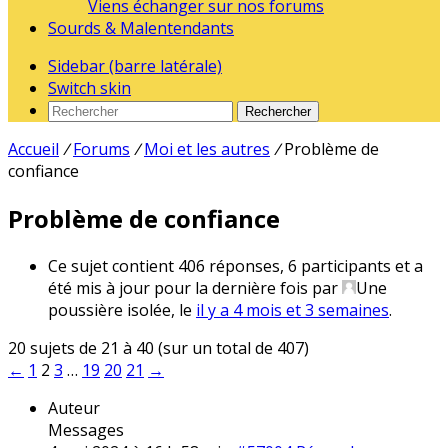
Viens échanger sur nos forums
Sourds & Malentendants
Sidebar (barre latérale)
Switch skin
Rechercher
Accueil
/
Forums
/
Moi et les autres
/
Problème de
confiance
Problème de confiance
Ce sujet contient 406 réponses, 6 participants et a
été mis à jour pour la dernière fois par
Une
poussière isolée
, le
il y a 4 mois et 3 semaines
.
20 sujets de 21 à 40 (sur un total de 407)
←
1
2
3
…
19
20
21
→
Auteur
Messages