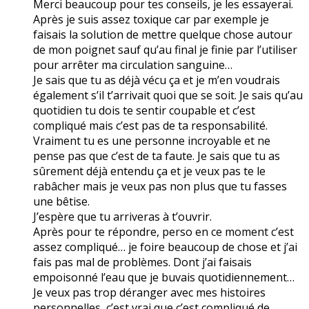
Merci beaucoup pour tes conseils, je les essayerai.
Après je suis assez toxique car par exemple je
faisais la solution de mettre quelque chose autour
de mon poignet sauf qu’au final je finie par l’utiliser
pour arrêter ma circulation sanguine…
Je sais que tu as déjà vécu ça et je m’en voudrais
également s’il t’arrivait quoi que se soit. Je sais qu’au
quotidien tu dois te sentir coupable et c’est
compliqué mais c’est pas de ta responsabilité.
Vraiment tu es une personne incroyable et ne
pense pas que c’est de ta faute. Je sais que tu as
sûrement déjà entendu ça et je veux pas te le
rabâcher mais je veux pas non plus que tu fasses
une bêtise.
J’espère que tu arriveras à t’ouvrir.
Après pour te répondre, perso en ce moment c’est
assez compliqué… je foire beaucoup de chose et j’ai
fais pas mal de problèmes. Dont j’ai faisais
empoisonné l’eau que je buvais quotidiennement…
Je veux pas trop déranger avec mes histoires
personnelles, c’est vrai que c’est compliqué de