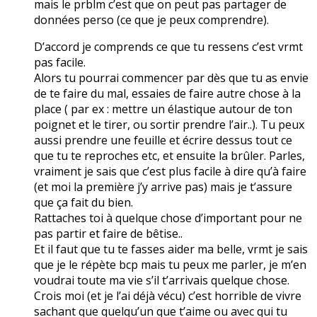
mais le prblm c’est que on peut pas partager de
données perso (ce que je peux comprendre).
D’accord je comprends ce que tu ressens c’est vrmt
pas facile.
Alors tu pourrai commencer par dès que tu as envie
de te faire du mal, essaies de faire autre chose à la
place ( par ex : mettre un élastique autour de ton
poignet et le tirer, ou sortir prendre l’air..). Tu peux
aussi prendre une feuille et écrire dessus tout ce
que tu te reproches etc, et ensuite la brûler. Parles,
vraiment je sais que c’est plus facile à dire qu’à faire
(et moi la première j’y arrive pas) mais je t’assure
que ça fait du bien.
Rattaches toi à quelque chose d’important pour ne
pas partir et faire de bêtise..
Et il faut que tu te fasses aider ma belle, vrmt je sais
que je le répète bcp mais tu peux me parler, je m’en
voudrai toute ma vie s’il t’arrivais quelque chose.
Crois moi (et je l’ai déjà vécu) c’est horrible de vivre
sachant que quelqu’un que t’aime ou avec qui tu