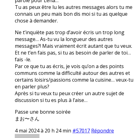
parole pour Lena…
Tu as peux être lu les autres messages alors tu me
connais un peu mais bon dis moi si tu as quelque
chose à demander.
Ne t’inquiète pas trop d’avoir écris un trop long
message… As-tu vu la longueur des autres
messages?! Mais vraiment écrit autant que tu veux.
Et ne t’en fais pas, si tu as besoin de parler de toi…
fais -le.
Par ce que tu as écris, je vois qu’on a des points
communs comme la difficulté autour des autres et
certains loisirs/passions comme la cuisine… veux-tu
en parler plus?
Après si tu veux tu peux créer un autre sujet de
discussion si tu es plus à l’aise…
Passe une bonne soirée
まお〜さん
4 mai 2024 à 20 h 24 min
#57017
Répondre