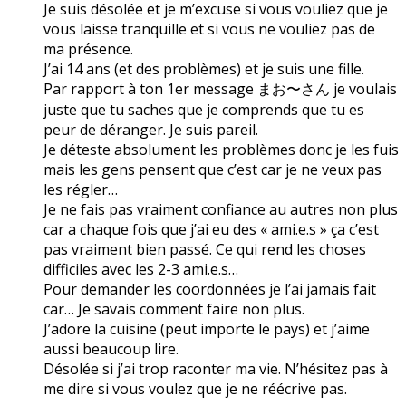
Je suis désolée et je m’excuse si vous vouliez que je
vous laisse tranquille et si vous ne vouliez pas de
ma présence.
J’ai 14 ans (et des problèmes) et je suis une fille.
Par rapport à ton 1er message まお〜さん je voulais
juste que tu saches que je comprends que tu es
peur de déranger. Je suis pareil.
Je déteste absolument les problèmes donc je les fuis
mais les gens pensent que c’est car je ne veux pas
les régler…
Je ne fais pas vraiment confiance au autres non plus
car a chaque fois que j’ai eu des « ami.e.s » ça c’est
pas vraiment bien passé. Ce qui rend les choses
difficiles avec les 2-3 ami.e.s…
Pour demander les coordonnées je l’ai jamais fait
car… Je savais comment faire non plus.
J’adore la cuisine (peut importe le pays) et j’aime
aussi beaucoup lire.
Désolée si j’ai trop raconter ma vie. N’hésitez pas à
me dire si vous voulez que je ne réécrive pas.