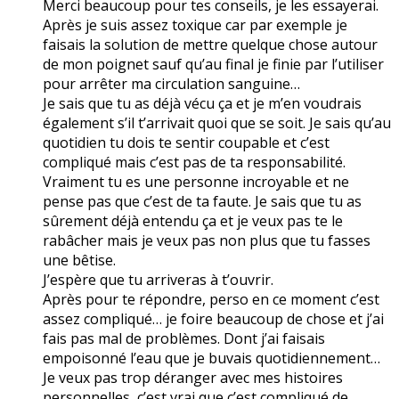
Merci beaucoup pour tes conseils, je les essayerai.
Après je suis assez toxique car par exemple je
faisais la solution de mettre quelque chose autour
de mon poignet sauf qu’au final je finie par l’utiliser
pour arrêter ma circulation sanguine…
Je sais que tu as déjà vécu ça et je m’en voudrais
également s’il t’arrivait quoi que se soit. Je sais qu’au
quotidien tu dois te sentir coupable et c’est
compliqué mais c’est pas de ta responsabilité.
Vraiment tu es une personne incroyable et ne
pense pas que c’est de ta faute. Je sais que tu as
sûrement déjà entendu ça et je veux pas te le
rabâcher mais je veux pas non plus que tu fasses
une bêtise.
J’espère que tu arriveras à t’ouvrir.
Après pour te répondre, perso en ce moment c’est
assez compliqué… je foire beaucoup de chose et j’ai
fais pas mal de problèmes. Dont j’ai faisais
empoisonné l’eau que je buvais quotidiennement…
Je veux pas trop déranger avec mes histoires
personnelles, c’est vrai que c’est compliqué de