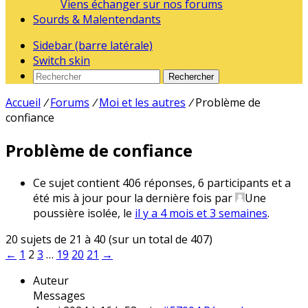
Viens échanger sur nos forums
Sourds & Malentendants
Sidebar (barre latérale)
Switch skin
Rechercher
Accueil
/
Forums
/
Moi et les autres
/
Problème de
confiance
Problème de confiance
Ce sujet contient 406 réponses, 6 participants et a
été mis à jour pour la dernière fois par
Une
poussière isolée
, le
il y a 4 mois et 3 semaines
.
20 sujets de 21 à 40 (sur un total de 407)
←
1
2
3
…
19
20
21
→
Auteur
Messages