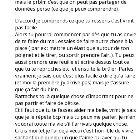
mais le prblm c’est que on peut pas partager de
données perso (ce que je peux comprendre).
D’accord je comprends ce que tu ressens c’est vrmt
pas facile.
Alors tu pourrai commencer par dès que tu as envie
de te faire du mal, essaies de faire autre chose à la
place ( par ex : mettre un élastique autour de ton
poignet et le tirer, ou sortir prendre l’air..). Tu peux
aussi prendre une feuille et écrire dessus tout ce
que tu te reproches etc, et ensuite la brûler. Parles,
vraiment je sais que c’est plus facile à dire qu’à faire
(et moi la première j’y arrive pas) mais je t’assure
que ça fait du bien.
Rattaches toi à quelque chose d’important pour ne
pas partir et faire de bêtise..
Et il faut que tu te fasses aider ma belle, vrmt je sais
que je le répète bcp mais tu peux me parler, je m’en
voudrai toute ma vie s’il t’arrivais quelque chose.
Crois moi (et je l’ai déjà vécu) c’est horrible de vivre
sachant que quelqu’un que t’aime ou avec qui tu