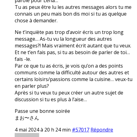
parole pour Lena…
Tu as peux être lu les autres messages alors tu me
connais un peu mais bon dis moi si tu as quelque
chose à demander.
Ne t’inquiète pas trop d’avoir écris un trop long
message… As-tu vu la longueur des autres
messages?! Mais vraiment écrit autant que tu veux.
Et ne t’en fais pas, si tu as besoin de parler de toi…
fais -le.
Par ce que tu as écris, je vois qu’on a des points
communs comme la difficulté autour des autres et
certains loisirs/passions comme la cuisine… veux-tu
en parler plus?
Après si tu veux tu peux créer un autre sujet de
discussion si tu es plus à l’aise…
Passe une bonne soirée
まお〜さん
4 mai 2024 à 20 h 24 min
#57017
Répondre