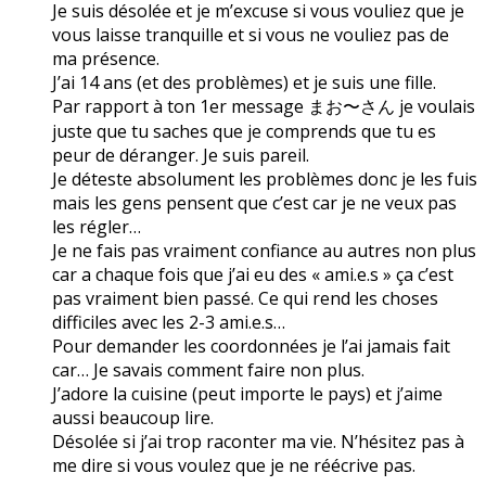
Je suis désolée et je m’excuse si vous vouliez que je
vous laisse tranquille et si vous ne vouliez pas de
ma présence.
J’ai 14 ans (et des problèmes) et je suis une fille.
Par rapport à ton 1er message まお〜さん je voulais
juste que tu saches que je comprends que tu es
peur de déranger. Je suis pareil.
Je déteste absolument les problèmes donc je les fuis
mais les gens pensent que c’est car je ne veux pas
les régler…
Je ne fais pas vraiment confiance au autres non plus
car a chaque fois que j’ai eu des « ami.e.s » ça c’est
pas vraiment bien passé. Ce qui rend les choses
difficiles avec les 2-3 ami.e.s…
Pour demander les coordonnées je l’ai jamais fait
car… Je savais comment faire non plus.
J’adore la cuisine (peut importe le pays) et j’aime
aussi beaucoup lire.
Désolée si j’ai trop raconter ma vie. N’hésitez pas à
me dire si vous voulez que je ne réécrive pas.