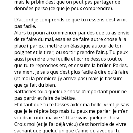
mais le prblm c’est que on peut pas partager de
données perso (ce que je peux comprendre).
D’accord je comprends ce que tu ressens c’est vrmt
pas facile.
Alors tu pourrai commencer par dès que tu as envie
de te faire du mal, essaies de faire autre chose à la
place ( par ex : mettre un élastique autour de ton
poignet et le tirer, ou sortir prendre l’air..). Tu peux
aussi prendre une feuille et écrire dessus tout ce
que tu te reproches etc, et ensuite la brûler. Parles,
vraiment je sais que c’est plus facile à dire qu’à faire
(et moi la première j’y arrive pas) mais je t’assure
que ça fait du bien.
Rattaches toi à quelque chose d’important pour ne
pas partir et faire de bêtise..
Et il faut que tu te fasses aider ma belle, vrmt je sais
que je le répète bcp mais tu peux me parler, je m’en
voudrai toute ma vie s’il t’arrivais quelque chose.
Crois moi (et je l’ai déjà vécu) c’est horrible de vivre
sachant que quelqu’un que t’aime ou avec qui tu