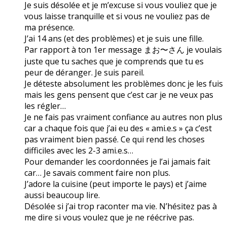
Je suis désolée et je m’excuse si vous vouliez que je
vous laisse tranquille et si vous ne vouliez pas de
ma présence.
J’ai 14 ans (et des problèmes) et je suis une fille.
Par rapport à ton 1er message まお〜さん je voulais
juste que tu saches que je comprends que tu es
peur de déranger. Je suis pareil.
Je déteste absolument les problèmes donc je les fuis
mais les gens pensent que c’est car je ne veux pas
les régler…
Je ne fais pas vraiment confiance au autres non plus
car a chaque fois que j’ai eu des « ami.e.s » ça c’est
pas vraiment bien passé. Ce qui rend les choses
difficiles avec les 2-3 ami.e.s…
Pour demander les coordonnées je l’ai jamais fait
car… Je savais comment faire non plus.
J’adore la cuisine (peut importe le pays) et j’aime
aussi beaucoup lire.
Désolée si j’ai trop raconter ma vie. N’hésitez pas à
me dire si vous voulez que je ne réécrive pas.