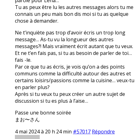
parole pour Lena…
Tu as peux être lu les autres messages alors tu me
connais un peu mais bon dis moi si tu as quelque
chose à demander.
Ne t’inquiète pas trop d’avoir écris un trop long
message… As-tu vu la longueur des autres
messages?! Mais vraiment écrit autant que tu veux.
Et ne t’en fais pas, si tu as besoin de parler de toi…
fais -le.
Par ce que tu as écris, je vois qu’on a des points
communs comme la difficulté autour des autres et
certains loisirs/passions comme la cuisine… veux-tu
en parler plus?
Après si tu veux tu peux créer un autre sujet de
discussion si tu es plus à l’aise…
Passe une bonne soirée
まお〜さん
4 mai 2024 à 20 h 24 min
#57017
Répondre