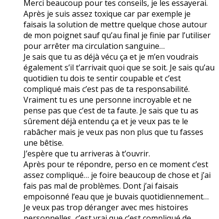
Merci beaucoup pour tes conseils, je les essayerai.
Après je suis assez toxique car par exemple je
faisais la solution de mettre quelque chose autour
de mon poignet sauf qu’au final je finie par l’utiliser
pour arrêter ma circulation sanguine…
Je sais que tu as déjà vécu ça et je m’en voudrais
également s’il t’arrivait quoi que se soit. Je sais qu’au
quotidien tu dois te sentir coupable et c’est
compliqué mais c’est pas de ta responsabilité.
Vraiment tu es une personne incroyable et ne
pense pas que c’est de ta faute. Je sais que tu as
sûrement déjà entendu ça et je veux pas te le
rabâcher mais je veux pas non plus que tu fasses
une bêtise.
J’espère que tu arriveras à t’ouvrir.
Après pour te répondre, perso en ce moment c’est
assez compliqué… je foire beaucoup de chose et j’ai
fais pas mal de problèmes. Dont j’ai faisais
empoisonné l’eau que je buvais quotidiennement…
Je veux pas trop déranger avec mes histoires
personnelles, c’est vrai que c’est compliqué de