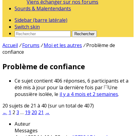
Viens échanger sur nos forums
Sourds & Malentendants
Sidebar (barre latérale)
Switch skin
Rechercher
Accueil
/
Forums
/
Moi et les autres
/
Problème de
confiance
Problème de confiance
Ce sujet contient 406 réponses, 6 participants et a
été mis à jour pour la dernière fois par
Une
poussière isolée
, le
il y a 4 mois et 2 semaines
.
20 sujets de 21 à 40 (sur un total de 407)
←
1
2
3
…
19
20
21
→
Auteur
Messages