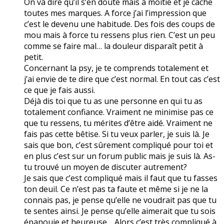
On va dire qu’il s’en doute mais à moitié et je cache
toutes mes marques. A force j’ai l’impression que
c’est le devenu une habitude. Des fois des coups de
mou mais à force tu ressens plus rien. C’est un peu
comme se faire mal… la douleur disparaît petit à
petit.
Concernant la psy, je te comprends totalement et
j’ai envie de te dire que c’est normal. En tout cas c’est
ce que je fais aussi.
Déjà dis toi que tu as une personne en qui tu as
totalement confiance. Vraiment ne minimise pas ce
que tu ressens, tu mérites d’être aidé. Vraiment ne
fais pas cette bêtise. Si tu veux parler, je suis là. Je
sais que bon, c’est sûrement compliqué pour toi et
en plus c’est sur un forum public mais je suis là. As-
tu trouvé un moyen de discuter autrement?
Je sais que c’est compliqué mais il faut que tu fasses
ton deuil. Ce n’est pas ta faute et même si je ne la
connais pas, je pense qu’elle ne voudrait pas que tu
te sentes ainsi. Je pense qu’elle aimerait que tu sois
épanouie et heureuse… Alors c’est très compliqué à