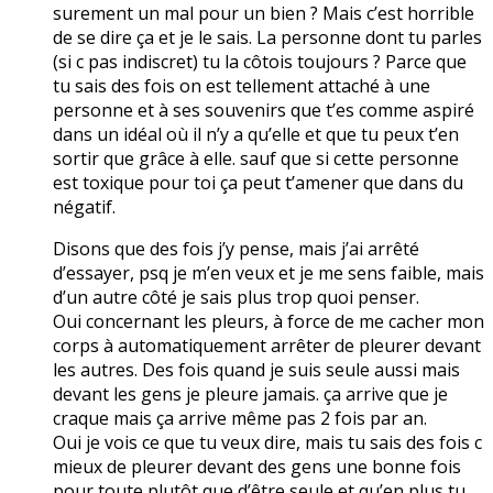
surement un mal pour un bien ? Mais c’est horrible
de se dire ça et je le sais. La personne dont tu parles
(si c pas indiscret) tu la côtois toujours ? Parce que
tu sais des fois on est tellement attaché à une
personne et à ses souvenirs que t’es comme aspiré
dans un idéal où il n’y a qu’elle et que tu peux t’en
sortir que grâce à elle. sauf que si cette personne
est toxique pour toi ça peut t’amener que dans du
négatif.
Disons que des fois j’y pense, mais j’ai arrêté
d’essayer, psq je m’en veux et je me sens faible, mais
d’un autre côté je sais plus trop quoi penser.
Oui concernant les pleurs, à force de me cacher mon
corps à automatiquement arrêter de pleurer devant
les autres. Des fois quand je suis seule aussi mais
devant les gens je pleure jamais. ça arrive que je
craque mais ça arrive même pas 2 fois par an.
Oui je vois ce que tu veux dire, mais tu sais des fois c
mieux de pleurer devant des gens une bonne fois
pour toute plutôt que d’être seule et qu’en plus tu