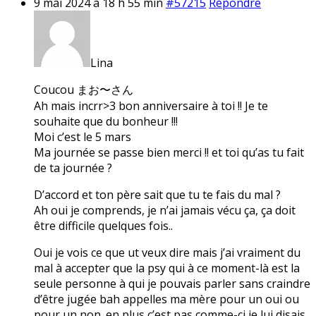
9 mai 2024 à 18 h 55 min
#57215
Répondre
Lina
Coucou まお〜さん
Ah mais incrr>3 bon anniversaire à toi !! Je te
souhaite que du bonheur !!!
Moi c’est le 5 mars
Ma journée se passe bien merci !! et toi qu’as tu fait
de ta journée ?
D’accord et ton père sait que tu te fais du mal ?
Ah oui je comprends, je n’ai jamais vécu ça, ça doit
être difficile quelques fois..
Oui je vois ce que ut veux dire mais j’ai vraiment du
mal à accepter que la psy qui à ce moment-là est la
seule personne à qui je pouvais parler sans craindre
d’être jugée bah appelles ma mère pour un oui ou
pour un non. en plus c’est pas comme-ci je lui disais