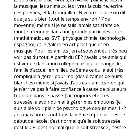
la musique, les animaux, les livres la cuisine, écrire
des poèmes, et la tranquillité. Niveau scolaire on dit
que je suis bien (tout le temps environ 17 de
moyenne) même si je ne suis jamais satisfaite de
moi. Je m’ennuie dans une grande partie des cours
(mathématiques, SVT, physique chimie, technologie,
espagnol) et je galère en art plastique et en
musique. Pour les ami.e.s j’en ai souvent eu très peu
voir pas du tout. A partir du CE2 j’avais une amie qui
est venue dans mon collège mais qui a changé de
famille d’accueil en milieu de 5eme ce qui a été très
compliqué a gérer pour moi (des dizaines de nuits
blanches) même si j’avais d’autres « ami.e.s » en qui
je n’arrive pas à faire confiance à cause de plusieurs
trahison dans le passé. J’ai toujours été très
stressée, a avoir du mal à gérer mes émotions (je
suis allée voir plein de psychologue depuis mes 1~2
ans mais bon ils ont tous la même réponse : c’est le
début de l’école, c’est normal qu’elle soit stressée ;
c’est le CP, c’est normal qu’elle soit stressée ; c’est le