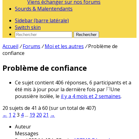
Viens échanger sur nos forums
Sourds & Malentendants
Sidebar (barre latérale)
Switch skin
Rechercher
Accueil
/
Forums
/
Moi et les autres
/
Problème de
confiance
Problème de confiance
Ce sujet contient 406 réponses, 6 participants et a
été mis à jour pour la dernière fois par
Une
poussière isolée
, le
il y a 4 mois et 2 semaines
.
20 sujets de 41 à 60 (sur un total de 407)
←
1
2
3
4
…
19
20
21
→
Auteur
Messages