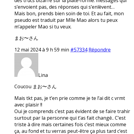
des trucs bizarre sur la plate-forme: messages qui
s’envoient pas, des réponses qui s’enlèvent…
Mais bon, prends bien soin de toi. Et au fait, mon
pseudo est traduit par Mlle Mao alors tu peux
m’appeler Mao si tu veux.
まお〜さん
12 mai 2024 à 9 h 59 min
#57334
Répondre
Lina
Coucou まお〜さん
Mais tkt pas, je t’en prie comme je te l’ai dit c vrmt
avec plaisir !!
Oui je comprends c’est pas évident de se faire trahir
surtout par la personne qui t’as fait changé.. C’est
triste à dire mais certaines fois c’est mieux comme
ça, au fond et tu verras peut-être ça plus tard c’est