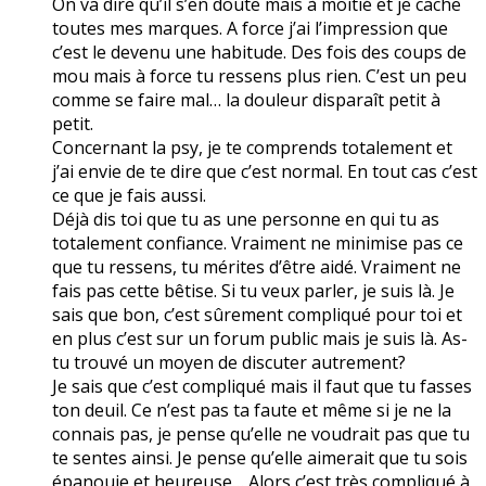
On va dire qu’il s’en doute mais à moitié et je cache
toutes mes marques. A force j’ai l’impression que
c’est le devenu une habitude. Des fois des coups de
mou mais à force tu ressens plus rien. C’est un peu
comme se faire mal… la douleur disparaît petit à
petit.
Concernant la psy, je te comprends totalement et
j’ai envie de te dire que c’est normal. En tout cas c’est
ce que je fais aussi.
Déjà dis toi que tu as une personne en qui tu as
totalement confiance. Vraiment ne minimise pas ce
que tu ressens, tu mérites d’être aidé. Vraiment ne
fais pas cette bêtise. Si tu veux parler, je suis là. Je
sais que bon, c’est sûrement compliqué pour toi et
en plus c’est sur un forum public mais je suis là. As-
tu trouvé un moyen de discuter autrement?
Je sais que c’est compliqué mais il faut que tu fasses
ton deuil. Ce n’est pas ta faute et même si je ne la
connais pas, je pense qu’elle ne voudrait pas que tu
te sentes ainsi. Je pense qu’elle aimerait que tu sois
épanouie et heureuse… Alors c’est très compliqué à