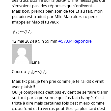
des trucs bizarre sur la plate-forme: messages qui
s’envoient pas, des réponses qui s’enlèvent…
Mais bon, prends bien soin de toi. Et au fait, mon
pseudo est traduit par Mlle Mao alors tu peux
m’appeler Mao si tu veux.
まお〜さん
12 mai 2024 à 9 h 59 min
#57334
Répondre
Lina
Coucou まお〜さん
Mais tkt pas, je t’en prie comme je te l’ai dit c vrmt
avec plaisir !!
Oui je comprends c’est pas évident de se faire trahir
surtout par la personne qui t’as fait changé.. C’est
triste à dire mais certaines fois c’est mieux comme
ça, au fond et tu verras peut-être ça plus tard c’est