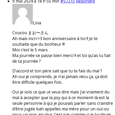
9 mai 2024 à 18 h 55 min
#57215
Répondre
Lina
Coucou まお〜さん
Ah mais incrr>3 bon anniversaire à toi !! Je te
souhaite que du bonheur !!!
Moi c’est le 5 mars
Ma journée se passe bien merci !! et toi qu’as tu fait
de ta journée ?
D’accord et ton père sait que tu te fais du mal ?
Ah oui je comprends, je n’ai jamais vécu ça, ça doit
être difficile quelques fois..
Oui je vois ce que ut veux dire mais j’ai vraiment du
mal à accepter que la psy qui à ce moment-là est la
seule personne à qui je pouvais parler sans craindre
d’être jugée bah appelles ma mère pour un oui ou
pour un non. en plus c’est pas comme-ci je lui disais