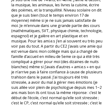
la musique, les animaux, les livres la cuisine, écrire
des poèmes, et la tranquillité. Niveau scolaire on dit
que je suis bien (tout le temps environ 17 de
moyenne) même si je ne suis jamais satisfaite de
moi. Je m’ennuie dans une grande partie des cours
(mathématiques, SVT, physique chimie, technologie,
espagnol) et je galère en art plastique et en
musique. Pour les ami.e.s j’en ai souvent eu très peu
voir pas du tout. A partir du CE2 j’avais une amie qui
est venue dans mon collège mais qui a changé de
famille d’accueil en milieu de 5eme ce qui a été très
compliqué a gérer pour moi (des dizaines de nuits
blanches) même si j’avais d’autres « ami.e.s » en qui
je n’arrive pas à faire confiance à cause de plusieurs
trahison dans le passé. J’ai toujours été très
stressée, a avoir du mal à gérer mes émotions (je
suis allée voir plein de psychologue depuis mes 1~2
ans mais bon ils ont tous la même réponse : c’est le
début de l’école, c’est normal qu’elle soit stressée ;
c’est le CP, c’est normal qu’elle soit stressée ; c’est le