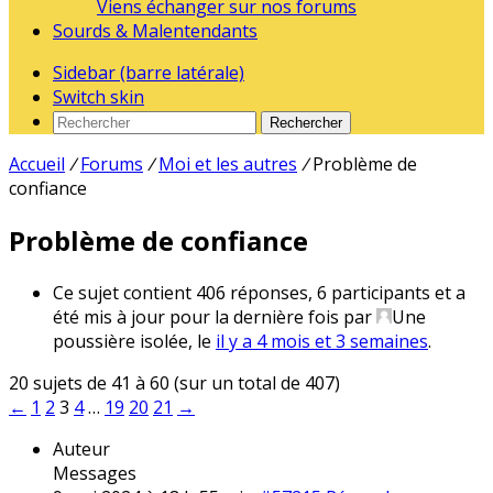
Viens échanger sur nos forums
Sourds & Malentendants
Sidebar (barre latérale)
Switch skin
Rechercher
Accueil
/
Forums
/
Moi et les autres
/
Problème de
confiance
Problème de confiance
Ce sujet contient 406 réponses, 6 participants et a
été mis à jour pour la dernière fois par
Une
poussière isolée
, le
il y a 4 mois et 3 semaines
.
20 sujets de 41 à 60 (sur un total de 407)
←
1
2
3
4
…
19
20
21
→
Auteur
Messages