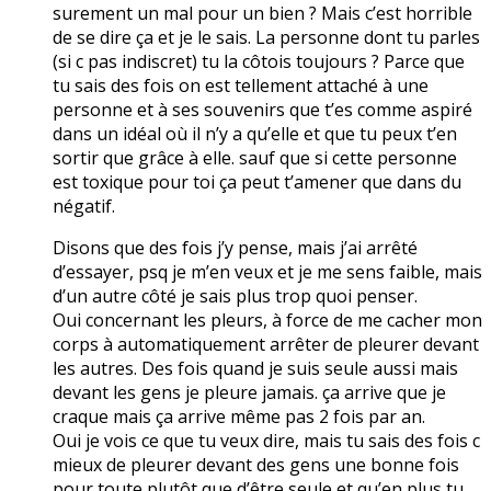
surement un mal pour un bien ? Mais c’est horrible
de se dire ça et je le sais. La personne dont tu parles
(si c pas indiscret) tu la côtois toujours ? Parce que
tu sais des fois on est tellement attaché à une
personne et à ses souvenirs que t’es comme aspiré
dans un idéal où il n’y a qu’elle et que tu peux t’en
sortir que grâce à elle. sauf que si cette personne
est toxique pour toi ça peut t’amener que dans du
négatif.
Disons que des fois j’y pense, mais j’ai arrêté
d’essayer, psq je m’en veux et je me sens faible, mais
d’un autre côté je sais plus trop quoi penser.
Oui concernant les pleurs, à force de me cacher mon
corps à automatiquement arrêter de pleurer devant
les autres. Des fois quand je suis seule aussi mais
devant les gens je pleure jamais. ça arrive que je
craque mais ça arrive même pas 2 fois par an.
Oui je vois ce que tu veux dire, mais tu sais des fois c
mieux de pleurer devant des gens une bonne fois
pour toute plutôt que d’être seule et qu’en plus tu