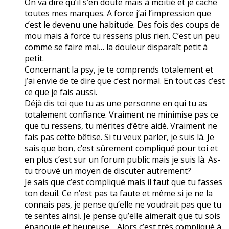
On va dire qu’il s’en doute mais à moitié et je cache
toutes mes marques. A force j’ai l’impression que
c’est le devenu une habitude. Des fois des coups de
mou mais à force tu ressens plus rien. C’est un peu
comme se faire mal… la douleur disparaît petit à
petit.
Concernant la psy, je te comprends totalement et
j’ai envie de te dire que c’est normal. En tout cas c’est
ce que je fais aussi.
Déjà dis toi que tu as une personne en qui tu as
totalement confiance. Vraiment ne minimise pas ce
que tu ressens, tu mérites d’être aidé. Vraiment ne
fais pas cette bêtise. Si tu veux parler, je suis là. Je
sais que bon, c’est sûrement compliqué pour toi et
en plus c’est sur un forum public mais je suis là. As-
tu trouvé un moyen de discuter autrement?
Je sais que c’est compliqué mais il faut que tu fasses
ton deuil. Ce n’est pas ta faute et même si je ne la
connais pas, je pense qu’elle ne voudrait pas que tu
te sentes ainsi. Je pense qu’elle aimerait que tu sois
épanouie et heureuse… Alors c’est très compliqué à