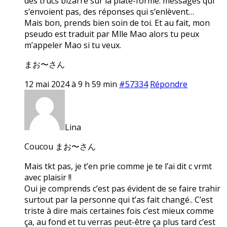
des trucs bizarre sur la plate-forme: messages qui
s’envoient pas, des réponses qui s’enlèvent…
Mais bon, prends bien soin de toi. Et au fait, mon
pseudo est traduit par Mlle Mao alors tu peux
m’appeler Mao si tu veux.
まお〜さん
12 mai 2024 à 9 h 59 min
#57334
Répondre
Lina
Coucou まお〜さん
Mais tkt pas, je t’en prie comme je te l’ai dit c vrmt
avec plaisir !!
Oui je comprends c’est pas évident de se faire trahir
surtout par la personne qui t’as fait changé.. C’est
triste à dire mais certaines fois c’est mieux comme
ça, au fond et tu verras peut-être ça plus tard c’est