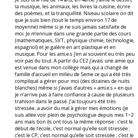
la musique, les animaux, les livres la cuisine, écrire
des poèmes, et la tranquillité. Niveau scolaire on dit
que je suis bien (tout le temps environ 17 de
moyenne) même si je ne suis jamais satisfaite de
moi. Je m’ennuie dans une grande partie des cours
(mathématiques, SVT, physique chimie, technologie,
espagnol) et je galère en art plastique et en
musique. Pour les ami.e.s j’en ai souvent eu très peu
voir pas du tout. A partir du CE2 j’avais une amie qui
est venue dans mon collège mais qui a changé de
famille d’accueil en milieu de 5eme ce qui a été très
compliqué a gérer pour moi (des dizaines de nuits
blanches) même si j’avais d’autres « ami.e.s » en qui
je n’arrive pas à faire confiance à cause de plusieurs
trahison dans le passé. J’ai toujours été très
stressée, a avoir du mal à gérer mes émotions (je
suis allée voir plein de psychologue depuis mes 1~2
ans mais bon ils ont tous la même réponse : c’est le
début de l’école, c’est normal qu’elle soit stressée ;
c’est le CP, c’est normal qu’elle soit stressée ; c’est le