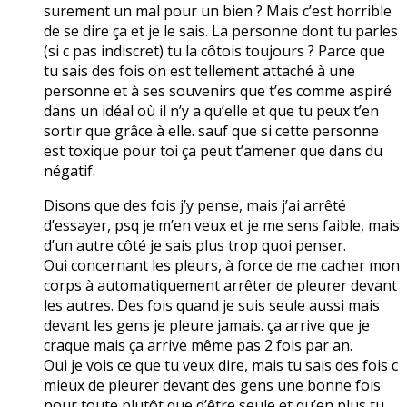
surement un mal pour un bien ? Mais c’est horrible
de se dire ça et je le sais. La personne dont tu parles
(si c pas indiscret) tu la côtois toujours ? Parce que
tu sais des fois on est tellement attaché à une
personne et à ses souvenirs que t’es comme aspiré
dans un idéal où il n’y a qu’elle et que tu peux t’en
sortir que grâce à elle. sauf que si cette personne
est toxique pour toi ça peut t’amener que dans du
négatif.
Disons que des fois j’y pense, mais j’ai arrêté
d’essayer, psq je m’en veux et je me sens faible, mais
d’un autre côté je sais plus trop quoi penser.
Oui concernant les pleurs, à force de me cacher mon
corps à automatiquement arrêter de pleurer devant
les autres. Des fois quand je suis seule aussi mais
devant les gens je pleure jamais. ça arrive que je
craque mais ça arrive même pas 2 fois par an.
Oui je vois ce que tu veux dire, mais tu sais des fois c
mieux de pleurer devant des gens une bonne fois
pour toute plutôt que d’être seule et qu’en plus tu