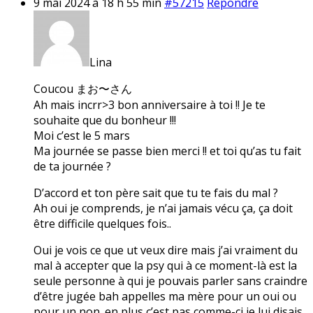
9 mai 2024 à 18 h 55 min
#57215
Répondre
Lina
Coucou まお〜さん
Ah mais incrr>3 bon anniversaire à toi !! Je te
souhaite que du bonheur !!!
Moi c’est le 5 mars
Ma journée se passe bien merci !! et toi qu’as tu fait
de ta journée ?
D’accord et ton père sait que tu te fais du mal ?
Ah oui je comprends, je n’ai jamais vécu ça, ça doit
être difficile quelques fois..
Oui je vois ce que ut veux dire mais j’ai vraiment du
mal à accepter que la psy qui à ce moment-là est la
seule personne à qui je pouvais parler sans craindre
d’être jugée bah appelles ma mère pour un oui ou
pour un non. en plus c’est pas comme-ci je lui disais