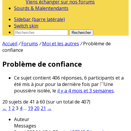
Viens échanger sur nos forums
Sourds & Malentendants
Sidebar (barre latérale)
Switch skin
Rechercher
Accueil
/
Forums
/
Moi et les autres
/
Problème de
confiance
Problème de confiance
Ce sujet contient 406 réponses, 6 participants et a
été mis à jour pour la dernière fois par
Une
poussière isolée
, le
il y a 4 mois et 3 semaines
.
20 sujets de 41 à 60 (sur un total de 407)
←
1
2
3
4
…
19
20
21
→
Auteur
Messages