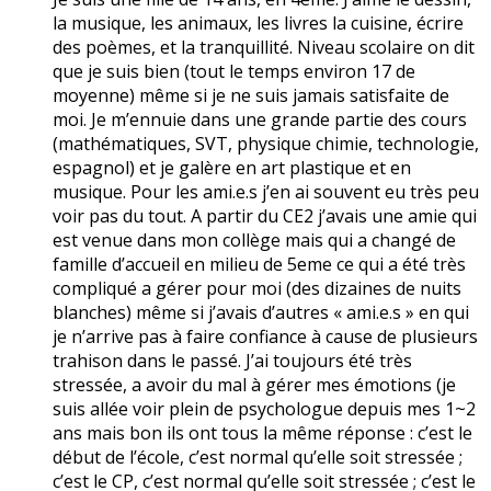
la musique, les animaux, les livres la cuisine, écrire
des poèmes, et la tranquillité. Niveau scolaire on dit
que je suis bien (tout le temps environ 17 de
moyenne) même si je ne suis jamais satisfaite de
moi. Je m’ennuie dans une grande partie des cours
(mathématiques, SVT, physique chimie, technologie,
espagnol) et je galère en art plastique et en
musique. Pour les ami.e.s j’en ai souvent eu très peu
voir pas du tout. A partir du CE2 j’avais une amie qui
est venue dans mon collège mais qui a changé de
famille d’accueil en milieu de 5eme ce qui a été très
compliqué a gérer pour moi (des dizaines de nuits
blanches) même si j’avais d’autres « ami.e.s » en qui
je n’arrive pas à faire confiance à cause de plusieurs
trahison dans le passé. J’ai toujours été très
stressée, a avoir du mal à gérer mes émotions (je
suis allée voir plein de psychologue depuis mes 1~2
ans mais bon ils ont tous la même réponse : c’est le
début de l’école, c’est normal qu’elle soit stressée ;
c’est le CP, c’est normal qu’elle soit stressée ; c’est le