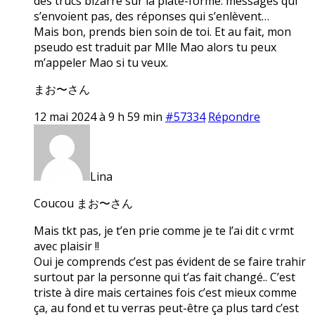
des trucs bizarre sur la plate-forme: messages qui
s’envoient pas, des réponses qui s’enlèvent…
Mais bon, prends bien soin de toi. Et au fait, mon
pseudo est traduit par Mlle Mao alors tu peux
m’appeler Mao si tu veux.
まお〜さん
12 mai 2024 à 9 h 59 min
#57334
Répondre
Lina
Coucou まお〜さん
Mais tkt pas, je t’en prie comme je te l’ai dit c vrmt
avec plaisir !!
Oui je comprends c’est pas évident de se faire trahir
surtout par la personne qui t’as fait changé.. C’est
triste à dire mais certaines fois c’est mieux comme
ça, au fond et tu verras peut-être ça plus tard c’est