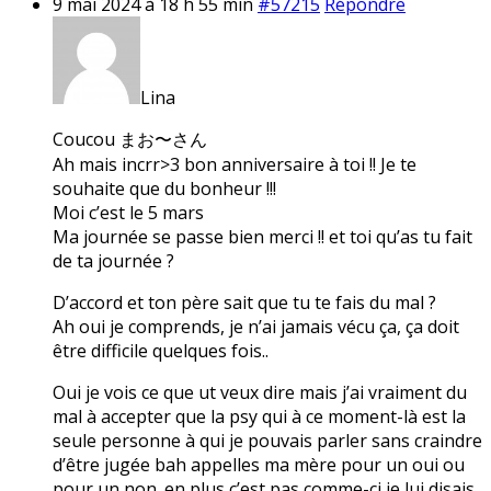
9 mai 2024 à 18 h 55 min
#57215
Répondre
Lina
Coucou まお〜さん
Ah mais incrr>3 bon anniversaire à toi !! Je te
souhaite que du bonheur !!!
Moi c’est le 5 mars
Ma journée se passe bien merci !! et toi qu’as tu fait
de ta journée ?
D’accord et ton père sait que tu te fais du mal ?
Ah oui je comprends, je n’ai jamais vécu ça, ça doit
être difficile quelques fois..
Oui je vois ce que ut veux dire mais j’ai vraiment du
mal à accepter que la psy qui à ce moment-là est la
seule personne à qui je pouvais parler sans craindre
d’être jugée bah appelles ma mère pour un oui ou
pour un non. en plus c’est pas comme-ci je lui disais