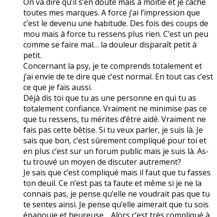
On va dire qu’il s’en doute mais à moitié et je cache
toutes mes marques. A force j’ai l’impression que
c’est le devenu une habitude. Des fois des coups de
mou mais à force tu ressens plus rien. C’est un peu
comme se faire mal… la douleur disparaît petit à
petit.
Concernant la psy, je te comprends totalement et
j’ai envie de te dire que c’est normal. En tout cas c’est
ce que je fais aussi.
Déjà dis toi que tu as une personne en qui tu as
totalement confiance. Vraiment ne minimise pas ce
que tu ressens, tu mérites d’être aidé. Vraiment ne
fais pas cette bêtise. Si tu veux parler, je suis là. Je
sais que bon, c’est sûrement compliqué pour toi et
en plus c’est sur un forum public mais je suis là. As-
tu trouvé un moyen de discuter autrement?
Je sais que c’est compliqué mais il faut que tu fasses
ton deuil. Ce n’est pas ta faute et même si je ne la
connais pas, je pense qu’elle ne voudrait pas que tu
te sentes ainsi. Je pense qu’elle aimerait que tu sois
épanouie et heureuse… Alors c’est très compliqué à