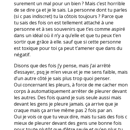
surement un mal pour un bien ? Mais c’est horrible
de se dire ça et je le sais. La personne dont tu parles
(si c pas indiscret) tu la côtois toujours ? Parce que
tu sais des fois on est tellement attaché à une
personne et à ses souvenirs que t’es comme aspiré
dans un idéal où il n’y a qu’elle et que tu peux t’en
sortir que grâce à elle. sauf que si cette personne
est toxique pour toi ça peut t’amener que dans du
négatif.
Disons que des fois j’y pense, mais j’ai arrêté
d’essayer, psq je m’en veux et je me sens faible, mais
d’un autre côté je sais plus trop quoi penser.
Oui concernant les pleurs, à force de me cacher mon
corps à automatiquement arrêter de pleurer devant
les autres. Des fois quand je suis seule aussi mais
devant les gens je pleure jamais. ça arrive que je
craque mais ça arrive même pas 2 fois par an.
Oui je vois ce que tu veux dire, mais tu sais des fois c
mieux de pleurer devant des gens une bonne fois
pour toute plutôt que d’être seule et qu’en plus tu