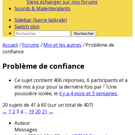
Viens échanger sur nos forums
Sourds & Malentendants
Sidebar (barre latérale)
Switch skin
Rechercher
Accueil
/
Forums
/
Moi et les autres
/
Problème de
confiance
Problème de confiance
Ce sujet contient 406 réponses, 6 participants et a
été mis à jour pour la dernière fois par
Une
poussière isolée
, le
il y a 4 mois et 3 semaines
.
20 sujets de 41 à 60 (sur un total de 407)
←
1
2
3
4
…
19
20
21
→
Auteur
Messages