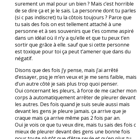
surement un mal pour un bien ? Mais c’est horrible
de se dire ça et je le sais. La personne dont tu parles
(si c pas indiscret) tu la côtois toujours ? Parce que
tu sais des fois on est tellement attaché à une
personne et à ses souvenirs que t’es comme aspiré
dans un idéal où il n’y a qu’elle et que tu peux t’en
sortir que grâce à elle. sauf que si cette personne
est toxique pour toi ça peut t’amener que dans du
négatif.
Disons que des fois j’y pense, mais j’ai arrêté
d’essayer, psq je m’en veux et je me sens faible, mais
d’un autre côté je sais plus trop quoi penser.
Oui concernant les pleurs, à force de me cacher mon
corps à automatiquement arrêter de pleurer devant
les autres. Des fois quand je suis seule aussi mais
devant les gens je pleure jamais. ça arrive que je
craque mais ça arrive même pas 2 fois par an.
Oui je vois ce que tu veux dire, mais tu sais des fois c
mieux de pleurer devant des gens une bonne fois
pour toute plutôt que d’être seule et qu’en plus tu