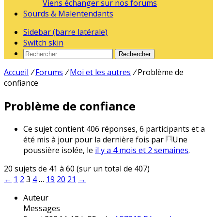
Viens échanger sur nos forums
Sourds & Malentendants
Sidebar (barre latérale)
Switch skin
Rechercher
Accueil
/
Forums
/
Moi et les autres
/
Problème de
confiance
Problème de confiance
Ce sujet contient 406 réponses, 6 participants et a
été mis à jour pour la dernière fois par
Une
poussière isolée
, le
il y a 4 mois et 2 semaines
.
20 sujets de 41 à 60 (sur un total de 407)
←
1
2
3
4
…
19
20
21
→
Auteur
Messages