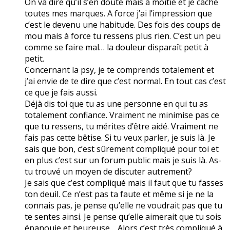
On va dire qu’il s’en doute mais à moitié et je cache
toutes mes marques. A force j’ai l’impression que
c’est le devenu une habitude. Des fois des coups de
mou mais à force tu ressens plus rien. C’est un peu
comme se faire mal… la douleur disparaît petit à
petit.
Concernant la psy, je te comprends totalement et
j’ai envie de te dire que c’est normal. En tout cas c’est
ce que je fais aussi.
Déjà dis toi que tu as une personne en qui tu as
totalement confiance. Vraiment ne minimise pas ce
que tu ressens, tu mérites d’être aidé. Vraiment ne
fais pas cette bêtise. Si tu veux parler, je suis là. Je
sais que bon, c’est sûrement compliqué pour toi et
en plus c’est sur un forum public mais je suis là. As-
tu trouvé un moyen de discuter autrement?
Je sais que c’est compliqué mais il faut que tu fasses
ton deuil. Ce n’est pas ta faute et même si je ne la
connais pas, je pense qu’elle ne voudrait pas que tu
te sentes ainsi. Je pense qu’elle aimerait que tu sois
épanouie et heureuse… Alors c’est très compliqué à