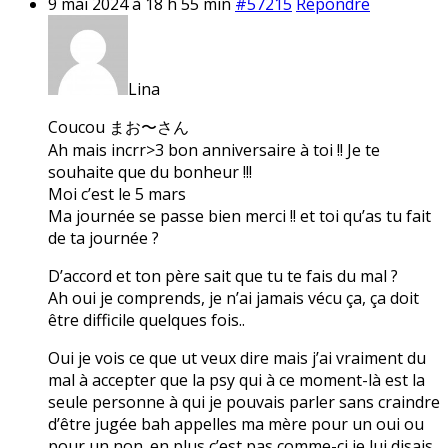
9 mai 2024 à 18 h 55 min
#57215
Répondre
Lina
Coucou まお〜さん
Ah mais incrr>3 bon anniversaire à toi !! Je te
souhaite que du bonheur !!!
Moi c’est le 5 mars
Ma journée se passe bien merci !! et toi qu’as tu fait
de ta journée ?
D’accord et ton père sait que tu te fais du mal ?
Ah oui je comprends, je n’ai jamais vécu ça, ça doit
être difficile quelques fois..
Oui je vois ce que ut veux dire mais j’ai vraiment du
mal à accepter que la psy qui à ce moment-là est la
seule personne à qui je pouvais parler sans craindre
d’être jugée bah appelles ma mère pour un oui ou
pour un non. en plus c’est pas comme-ci je lui disais