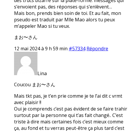
des trucs bizarre sur la plate-forme: messages qui
s’envoient pas, des réponses qui s’enlèvent…
Mais bon, prends bien soin de toi. Et au fait, mon
pseudo est traduit par Mlle Mao alors tu peux
m’appeler Mao si tu veux.
まお〜さん
12 mai 2024 à 9 h 59 min
#57334
Répondre
Lina
Coucou まお〜さん
Mais tkt pas, je t’en prie comme je te l’ai dit c vrmt
avec plaisir !!
Oui je comprends c’est pas évident de se faire trahir
surtout par la personne qui t’as fait changé.. C’est
triste à dire mais certaines fois c’est mieux comme
ça, au fond et tu verras peut-être ça plus tard c’est