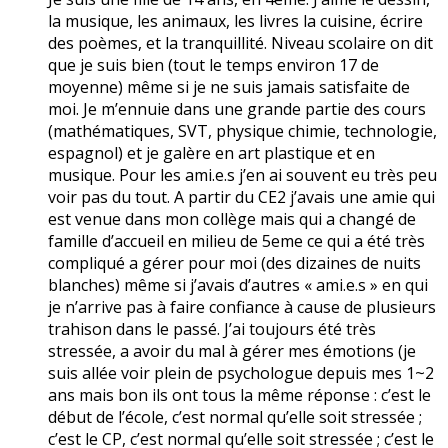
la musique, les animaux, les livres la cuisine, écrire
des poèmes, et la tranquillité. Niveau scolaire on dit
que je suis bien (tout le temps environ 17 de
moyenne) même si je ne suis jamais satisfaite de
moi. Je m’ennuie dans une grande partie des cours
(mathématiques, SVT, physique chimie, technologie,
espagnol) et je galère en art plastique et en
musique. Pour les ami.e.s j’en ai souvent eu très peu
voir pas du tout. A partir du CE2 j’avais une amie qui
est venue dans mon collège mais qui a changé de
famille d’accueil en milieu de 5eme ce qui a été très
compliqué a gérer pour moi (des dizaines de nuits
blanches) même si j’avais d’autres « ami.e.s » en qui
je n’arrive pas à faire confiance à cause de plusieurs
trahison dans le passé. J’ai toujours été très
stressée, a avoir du mal à gérer mes émotions (je
suis allée voir plein de psychologue depuis mes 1~2
ans mais bon ils ont tous la même réponse : c’est le
début de l’école, c’est normal qu’elle soit stressée ;
c’est le CP, c’est normal qu’elle soit stressée ; c’est le