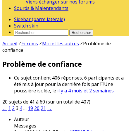
Viens échanger sur nos forums
Sourds & Malentendants
Sidebar (barre latérale)
Switch skin
Rechercher
Accueil
/
Forums
/
Moi et les autres
/
Problème de
confiance
Problème de confiance
Ce sujet contient 406 réponses, 6 participants et a
été mis à jour pour la dernière fois par
Une
poussière isolée
, le
il y a 4 mois et 2 semaines
.
20 sujets de 41 à 60 (sur un total de 407)
←
1
2
3
4
…
19
20
21
→
Auteur
Messages