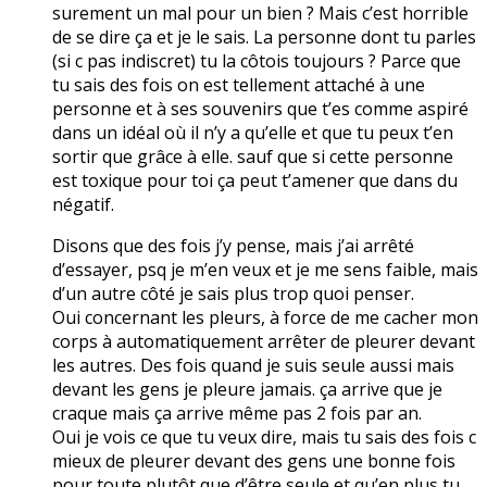
surement un mal pour un bien ? Mais c’est horrible
de se dire ça et je le sais. La personne dont tu parles
(si c pas indiscret) tu la côtois toujours ? Parce que
tu sais des fois on est tellement attaché à une
personne et à ses souvenirs que t’es comme aspiré
dans un idéal où il n’y a qu’elle et que tu peux t’en
sortir que grâce à elle. sauf que si cette personne
est toxique pour toi ça peut t’amener que dans du
négatif.
Disons que des fois j’y pense, mais j’ai arrêté
d’essayer, psq je m’en veux et je me sens faible, mais
d’un autre côté je sais plus trop quoi penser.
Oui concernant les pleurs, à force de me cacher mon
corps à automatiquement arrêter de pleurer devant
les autres. Des fois quand je suis seule aussi mais
devant les gens je pleure jamais. ça arrive que je
craque mais ça arrive même pas 2 fois par an.
Oui je vois ce que tu veux dire, mais tu sais des fois c
mieux de pleurer devant des gens une bonne fois
pour toute plutôt que d’être seule et qu’en plus tu