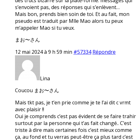
des trucs bizarre sur la plate-forme: messages qui
s’envoient pas, des réponses qui s’enlèvent…
Mais bon, prends bien soin de toi. Et au fait, mon
pseudo est traduit par Mlle Mao alors tu peux
m’appeler Mao si tu veux.
まお〜さん
12 mai 2024 à 9 h 59 min
#57334
Répondre
Lina
Coucou まお〜さん
Mais tkt pas, je t’en prie comme je te l’ai dit c vrmt
avec plaisir !!
Oui je comprends c’est pas évident de se faire trahir
surtout par la personne qui t’as fait changé.. C’est
triste à dire mais certaines fois c’est mieux comme
ça, au fond et tu verras peut-être ça plus tard c’est