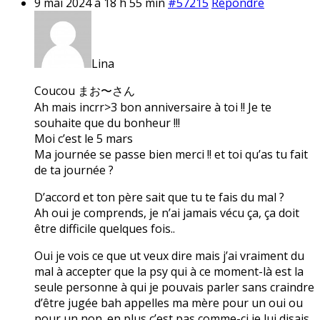
9 mai 2024 à 18 h 55 min
#57215
Répondre
Lina
Coucou まお〜さん
Ah mais incrr>3 bon anniversaire à toi !! Je te
souhaite que du bonheur !!!
Moi c’est le 5 mars
Ma journée se passe bien merci !! et toi qu’as tu fait
de ta journée ?
D’accord et ton père sait que tu te fais du mal ?
Ah oui je comprends, je n’ai jamais vécu ça, ça doit
être difficile quelques fois..
Oui je vois ce que ut veux dire mais j’ai vraiment du
mal à accepter que la psy qui à ce moment-là est la
seule personne à qui je pouvais parler sans craindre
d’être jugée bah appelles ma mère pour un oui ou
pour un non. en plus c’est pas comme-ci je lui disais