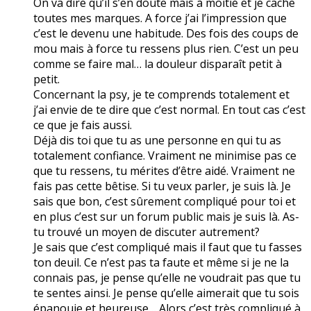
On va dire qu’il s’en doute mais à moitié et je cache
toutes mes marques. A force j’ai l’impression que
c’est le devenu une habitude. Des fois des coups de
mou mais à force tu ressens plus rien. C’est un peu
comme se faire mal… la douleur disparaît petit à
petit.
Concernant la psy, je te comprends totalement et
j’ai envie de te dire que c’est normal. En tout cas c’est
ce que je fais aussi.
Déjà dis toi que tu as une personne en qui tu as
totalement confiance. Vraiment ne minimise pas ce
que tu ressens, tu mérites d’être aidé. Vraiment ne
fais pas cette bêtise. Si tu veux parler, je suis là. Je
sais que bon, c’est sûrement compliqué pour toi et
en plus c’est sur un forum public mais je suis là. As-
tu trouvé un moyen de discuter autrement?
Je sais que c’est compliqué mais il faut que tu fasses
ton deuil. Ce n’est pas ta faute et même si je ne la
connais pas, je pense qu’elle ne voudrait pas que tu
te sentes ainsi. Je pense qu’elle aimerait que tu sois
épanouie et heureuse… Alors c’est très compliqué à