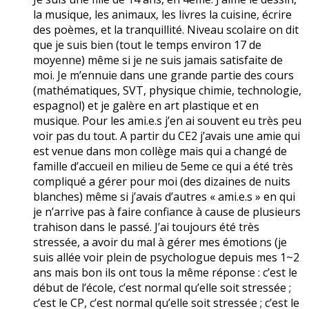
la musique, les animaux, les livres la cuisine, écrire
des poèmes, et la tranquillité. Niveau scolaire on dit
que je suis bien (tout le temps environ 17 de
moyenne) même si je ne suis jamais satisfaite de
moi. Je m’ennuie dans une grande partie des cours
(mathématiques, SVT, physique chimie, technologie,
espagnol) et je galère en art plastique et en
musique. Pour les ami.e.s j’en ai souvent eu très peu
voir pas du tout. A partir du CE2 j’avais une amie qui
est venue dans mon collège mais qui a changé de
famille d’accueil en milieu de 5eme ce qui a été très
compliqué a gérer pour moi (des dizaines de nuits
blanches) même si j’avais d’autres « ami.e.s » en qui
je n’arrive pas à faire confiance à cause de plusieurs
trahison dans le passé. J’ai toujours été très
stressée, a avoir du mal à gérer mes émotions (je
suis allée voir plein de psychologue depuis mes 1~2
ans mais bon ils ont tous la même réponse : c’est le
début de l’école, c’est normal qu’elle soit stressée ;
c’est le CP, c’est normal qu’elle soit stressée ; c’est le