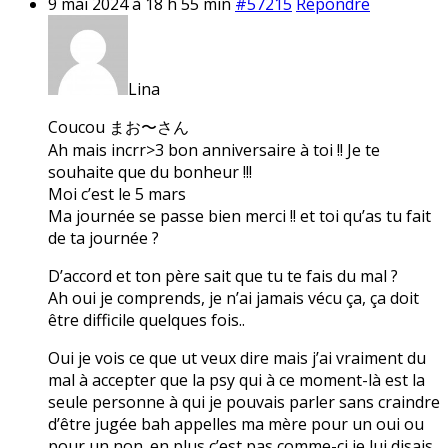
9 mai 2024 à 18 h 55 min
#57215
Répondre
Lina
Coucou まお〜さん
Ah mais incrr>3 bon anniversaire à toi !! Je te
souhaite que du bonheur !!!
Moi c’est le 5 mars
Ma journée se passe bien merci !! et toi qu’as tu fait
de ta journée ?
D’accord et ton père sait que tu te fais du mal ?
Ah oui je comprends, je n’ai jamais vécu ça, ça doit
être difficile quelques fois..
Oui je vois ce que ut veux dire mais j’ai vraiment du
mal à accepter que la psy qui à ce moment-là est la
seule personne à qui je pouvais parler sans craindre
d’être jugée bah appelles ma mère pour un oui ou
pour un non. en plus c’est pas comme-ci je lui disais