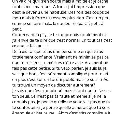
On va dire qu’il s’en doute mais à moitié et je cache
toutes mes marques. A force j’ai l’impression que
c’est le devenu une habitude. Des fois des coups de
mou mais à force tu ressens plus rien. C’est un peu
comme se faire mal… la douleur disparaît petit à
petit.
Concernant la psy, je te comprends totalement et
j’ai envie de te dire que c’est normal. En tout cas c’est
ce que je fais aussi.
Déjà dis toi que tu as une personne en qui tu as
totalement confiance. Vraiment ne minimise pas ce
que tu ressens, tu mérites d’être aidé. Vraiment ne
fais pas cette bêtise. Si tu veux parler, je suis là. Je
sais que bon, c’est sûrement compliqué pour toi et
en plus c’est sur un forum public mais je suis là. As-
tu trouvé un moyen de discuter autrement?
Je sais que c’est compliqué mais il faut que tu fasses
ton deuil. Ce n’est pas ta faute et même si je ne la
connais pas, je pense qu’elle ne voudrait pas que tu
te sentes ainsi. Je pense qu’elle aimerait que tu sois
épanouie et heureuse… Alors c’est très compliqué à