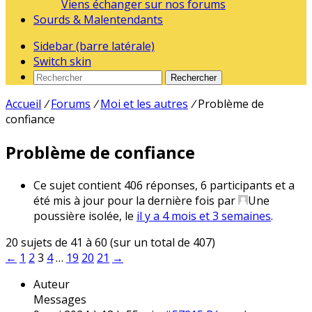
Viens échanger sur nos forums
Sourds & Malentendants
Sidebar (barre latérale)
Switch skin
Rechercher
Accueil
/
Forums
/
Moi et les autres
/
Problème de
confiance
Problème de confiance
Ce sujet contient 406 réponses, 6 participants et a
été mis à jour pour la dernière fois par
Une
poussière isolée
, le
il y a 4 mois et 3 semaines
.
20 sujets de 41 à 60 (sur un total de 407)
←
1
2
3
4
…
19
20
21
→
Auteur
Messages