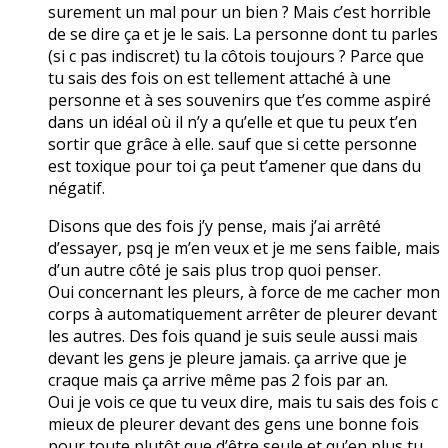
surement un mal pour un bien ? Mais c’est horrible
de se dire ça et je le sais. La personne dont tu parles
(si c pas indiscret) tu la côtois toujours ? Parce que
tu sais des fois on est tellement attaché à une
personne et à ses souvenirs que t’es comme aspiré
dans un idéal où il n’y a qu’elle et que tu peux t’en
sortir que grâce à elle. sauf que si cette personne
est toxique pour toi ça peut t’amener que dans du
négatif.
Disons que des fois j’y pense, mais j’ai arrêté
d’essayer, psq je m’en veux et je me sens faible, mais
d’un autre côté je sais plus trop quoi penser.
Oui concernant les pleurs, à force de me cacher mon
corps à automatiquement arrêter de pleurer devant
les autres. Des fois quand je suis seule aussi mais
devant les gens je pleure jamais. ça arrive que je
craque mais ça arrive même pas 2 fois par an.
Oui je vois ce que tu veux dire, mais tu sais des fois c
mieux de pleurer devant des gens une bonne fois
pour toute plutôt que d’être seule et qu’en plus tu