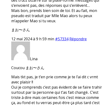
des trucs bizarre sur la plate-forme: messages qui
s’envoient pas, des réponses qui s’enlèvent…
Mais bon, prends bien soin de toi. Et au fait, mon
pseudo est traduit par Mlle Mao alors tu peux
m’appeler Mao si tu veux.
まお〜さん
12 mai 2024 à 9 h 59 min
#57334
Répondre
Lina
Coucou まお〜さん
Mais tkt pas, je t’en prie comme je te l’ai dit c vrmt
avec plaisir !!
Oui je comprends c’est pas évident de se faire trahir
surtout par la personne qui t’as fait changé.. C’est
triste à dire mais certaines fois c’est mieux comme
ça, au fond et tu verras peut-être ça plus tard c’est