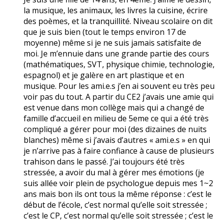
la musique, les animaux, les livres la cuisine, écrire
des poèmes, et la tranquillité. Niveau scolaire on dit
que je suis bien (tout le temps environ 17 de
moyenne) même si je ne suis jamais satisfaite de
moi. Je m’ennuie dans une grande partie des cours
(mathématiques, SVT, physique chimie, technologie,
espagnol) et je galère en art plastique et en
musique. Pour les ami.e.s j’en ai souvent eu très peu
voir pas du tout. A partir du CE2 j’avais une amie qui
est venue dans mon collège mais qui a changé de
famille d’accueil en milieu de 5eme ce qui a été très
compliqué a gérer pour moi (des dizaines de nuits
blanches) même si j’avais d’autres « ami.e.s » en qui
je n’arrive pas à faire confiance à cause de plusieurs
trahison dans le passé. J’ai toujours été très
stressée, a avoir du mal à gérer mes émotions (je
suis allée voir plein de psychologue depuis mes 1~2
ans mais bon ils ont tous la même réponse : c’est le
début de l’école, c’est normal qu’elle soit stressée ;
c’est le CP, c’est normal qu’elle soit stressée ; c’est le