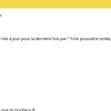
e
é mis à jour pour la dernière fois par
Une poussière isolée
e que du bonheur !!!