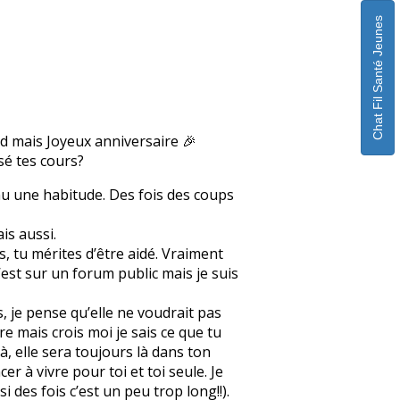
Chat Fil Santé Jeunes
rd mais Joyeux anniversaire 🎉
ssé tes cours?
enu une habitude. Des fois des coups
is aussi.
, tu mérites d’être aidé. Vraiment
c’est sur un forum public mais je suis
s, je pense qu’elle ne voudrait pas
re mais crois moi je sais ce que tu
à, elle sera toujours là dans ton
r à vivre pour toi et toi seule. Je
des fois c’est un peu trop long!!).