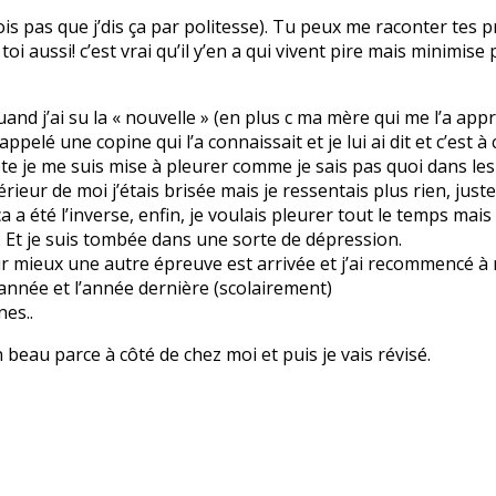
rois pas que j’dis ça par politesse). Tu peux me raconter tes
 à toi aussi! c’est vrai qu’il y’en a qui vivent pire mais minim
 quand j’ai su la « nouvelle » (en plus c ma mère qui me l’a ap
i appelé une copine qui l’a connaissait et je lui ai dit et c’est
 ma tête je me suis mise à pleurer comme je sais pas quoi dans 
érieur de moi j’étais brisée mais je ressentais plus rien, just
a été l’inverse, enfin, je voulais pleurer tout le temps mais l
. Et je suis tombée dans une sorte de dépression.
r mieux une autre épreuve est arrivée et j’ai recommencé à me
 année et l’année dernière (scolairement)
nes..
n beau parce à côté de chez moi et puis je vais révisé.