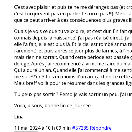
C’est avec plaisir et puis te ne me déranges pas (et c
c’est toi qui veut pas en parler te force pas !!!). Merci
que ça peut arriver à des conséquences plus graves !!!
Ouais je vois ce que tu veux dire, et c’est dur. En fait
connais depuis la naissance) j’ai pas réalisé direct, j’a
elle l’a fait, elle est plus là. Et le ciel est tombé sr
rarement). et puis après ce jour plus de larmes, à l’int
mais rien ne sortait. Quand cette période est passée ça 
déluge. Après j’ai recommencé à vrmt me faire du mal
Qui a duré un an. Quand elle j’ai commencé à me senti
me suic**er 3 fois en moins d’un an. ça ct entre cette
Mais breff voilà pour te résumer dans les grandes lig
Tu peux pas sortir ? Perso je vais sortir un peu, j’ai u
Voilà, bisous, bonne fin de journée
Lina
11 mai 2024 à 10 h 09 min
#57285
Répondre