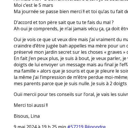
Moi c’est le 5 mars
Ma journée se passe bien merci !! et toi qu’as tu fait d
D’accord et ton père sait que tu te fais du mal ?
Ah oui je comprends, je n’ai jamais vécu ça, ça doit être 
Oui je vois ce que ut veux dire mais j’ai vraiment du 
craindre d’être jugée bah appelles ma mère pour un ou
préservé mon jardin secret sur les choses « graves » 
En fait j’en peux plus, je suis à bout, je veux parler, j
doigts de lui envoyer un message mais au final je l’eff
ma famille » alors que je souris et que je pleure le soi
la même j’ai l’impression de m’être perdue moi-même, j
mes parents parce que je suis nulle. Je suis à 2 doigts
Ouii mercii pour tes conseils sur l’oral, je vais les sui
Merci toi aussi !!
Bisous, Lina
9 mai 2024 à 19 h 25 min
#57219
Répondre