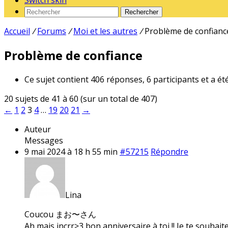
Switch skin
Rechercher
Accueil
/
Forums
/
Moi et les autres
/
Problème de confianc
Problème de confiance
Ce sujet contient 406 réponses, 6 participants et a ét
20 sujets de 41 à 60 (sur un total de 407)
←
1
2
3
4
…
19
20
21
→
Auteur
Messages
9 mai 2024 à 18 h 55 min
#57215
Répondre
Lina
Coucou まお〜さん
Ah mais incrr>3 bon anniversaire à toi !! Je te souhait