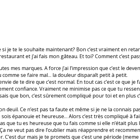
e si je te le souhaite maintenant? Bon c’est vraiment en reta
u restaurant et j’ai fais mon gâteau. Et toi? Comment c’est pa
toutes mes marques. A force j’ai l’impression que c’est le dev
 comme se faire mal… la douleur disparaît petit à petit.
vie de te dire que c’est normal. En tout cas c’est ce que je fa
lement confiance. Vraiment ne minimise pas ce que tu ressens
 Je sais que bon, c’est sûrement compliqué pour toi et en plus 
ton deuil. Ce n’est pas ta faute et même si je ne la connais pa
u sois épanouie et heureuse… Alors c’est très compliqué à fai
as que tu es heureuse que tu fais comme si elle n’était plus l
 Ça ne veut pas dire l’oublier mais réapprendre et recommence
 C’est dur mais je te promets que c’est une période (meme si 