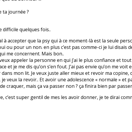
e ta journée ?
difficile quelques fois..
mal à accepter que la psy qui à ce moment-là est la seule pers
i ou pour un non. en plus c’est pas comme-ci je lui disais de
qui me concernent. Mais bon..
e veux appeler la personne en qui j’ai le plus confiance et tout 
ace et je me dis qu’on s’en fout. J’ai pas envie qu’on me voit
r dans mon lit. Je veux juste aller mieux et revoir ma copine, d
e veux la revoir.. Et avoir une adolescence « normale » et p
 de craquer, mais ça va passer non ? ça finira bien par passer.
vre, c’est super gentil de mes les avoir donner, je te dirai com