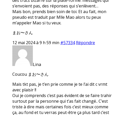
des trucs bizarre sur la plate-forme: messages qui
s’envoient pas, des réponses qui s’enlèvent…
Mais bon, prends bien soin de toi. Et au fait, mon
pseudo est traduit par Mlle Mao alors tu peux
m’appeler Mao si tu veux.
まお〜さん
12 mai 2024 à 9 h 59 min
#57334
Répondre
Lina
Coucou まお〜さん
Mais tkt pas, je t’en prie comme je te l’ai dit c vrmt
avec plaisir !!
Oui je comprends c’est pas évident de se faire trahir
surtout par la personne qui t’as fait changé.. C’est
triste à dire mais certaines fois c’est mieux comme
ça, au fond et tu verras peut-être ça plus tard c’est