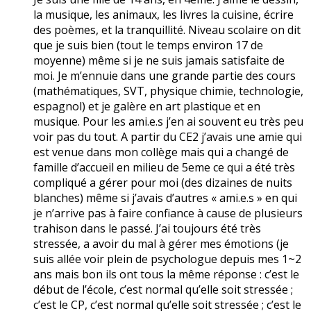
la musique, les animaux, les livres la cuisine, écrire
des poèmes, et la tranquillité. Niveau scolaire on dit
que je suis bien (tout le temps environ 17 de
moyenne) même si je ne suis jamais satisfaite de
moi. Je m’ennuie dans une grande partie des cours
(mathématiques, SVT, physique chimie, technologie,
espagnol) et je galère en art plastique et en
musique. Pour les ami.e.s j’en ai souvent eu très peu
voir pas du tout. A partir du CE2 j’avais une amie qui
est venue dans mon collège mais qui a changé de
famille d’accueil en milieu de 5eme ce qui a été très
compliqué a gérer pour moi (des dizaines de nuits
blanches) même si j’avais d’autres « ami.e.s » en qui
je n’arrive pas à faire confiance à cause de plusieurs
trahison dans le passé. J’ai toujours été très
stressée, a avoir du mal à gérer mes émotions (je
suis allée voir plein de psychologue depuis mes 1~2
ans mais bon ils ont tous la même réponse : c’est le
début de l’école, c’est normal qu’elle soit stressée ;
c’est le CP, c’est normal qu’elle soit stressée ; c’est le