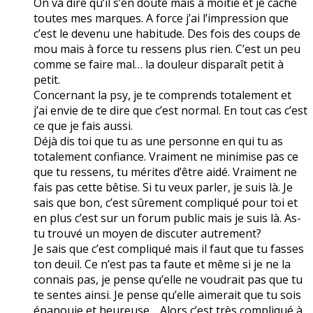
On va dire qu’il s’en doute mais à moitié et je cache
toutes mes marques. A force j’ai l’impression que
c’est le devenu une habitude. Des fois des coups de
mou mais à force tu ressens plus rien. C’est un peu
comme se faire mal… la douleur disparaît petit à
petit.
Concernant la psy, je te comprends totalement et
j’ai envie de te dire que c’est normal. En tout cas c’est
ce que je fais aussi.
Déjà dis toi que tu as une personne en qui tu as
totalement confiance. Vraiment ne minimise pas ce
que tu ressens, tu mérites d’être aidé. Vraiment ne
fais pas cette bêtise. Si tu veux parler, je suis là. Je
sais que bon, c’est sûrement compliqué pour toi et
en plus c’est sur un forum public mais je suis là. As-
tu trouvé un moyen de discuter autrement?
Je sais que c’est compliqué mais il faut que tu fasses
ton deuil. Ce n’est pas ta faute et même si je ne la
connais pas, je pense qu’elle ne voudrait pas que tu
te sentes ainsi. Je pense qu’elle aimerait que tu sois
épanouie et heureuse… Alors c’est très compliqué à