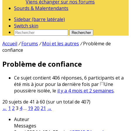
Viens échanger sur nos forums
Sourds & Malentendants
Sidebar (barre latérale)
Switch skin
Rechercher
Accueil
/
Forums
/
Moi et les autres
/
Problème de
confiance
Problème de confiance
Ce sujet contient 406 réponses, 6 participants et a
été mis à jour pour la dernière fois par
Une
poussière isolée
, le
il y a 4 mois et 2 semaines
.
20 sujets de 41 à 60 (sur un total de 407)
←
1
2
3
4
…
19
20
21
→
Auteur
Messages