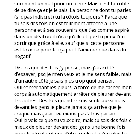
surement un mal pour un bien ? Mais c’est horrible
de se dire ça et je le sais. La personne dont tu parles
(si c pas indiscret) tu la côtois toujours ? Parce que
tu sais des fois on est tellement attaché à une
personne et à ses souvenirs que t’es comme aspiré
dans un idéal où il n’y a qu’elle et que tu peux t’en
sortir que grâce à elle. sauf que si cette personne
est toxique pour toi ça peut t’amener que dans du
négatif.
Disons que des fois j’y pense, mais j’ai arrêté
d’essayer, psq je m’en veux et je me sens faible, mais
d’un autre côté je sais plus trop quoi penser.
Oui concernant les pleurs, à force de me cacher mon
corps à automatiquement arrêter de pleurer devant
les autres. Des fois quand je suis seule aussi mais
devant les gens je pleure jamais. ça arrive que je
craque mais ça arrive même pas 2 fois par an.
Oui je vois ce que tu veux dire, mais tu sais des fois c
mieux de pleurer devant des gens une bonne fois
pour toute plutôt que d’être seule et qu’en plus tu