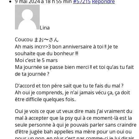
9 mai 2024 à 18 h 55 min
#57215
Répondre
Lina
Coucou まお〜さん
Ah mais incrr>3 bon anniversaire à toi !! Je te
souhaite que du bonheur !!!
Moi c’est le 5 mars
Ma journée se passe bien merci !! et toi qu’as tu fait
de ta journée ?
D’accord et ton père sait que tu te fais du mal ?
Ah oui je comprends, je n’ai jamais vécu ça, ça doit
être difficile quelques fois..
Oui je vois ce que ut veux dire mais j’ai vraiment du
mal à accepter que la psy qui à ce moment-là est la
seule personne à qui je pouvais parler sans craindre
d’être jugée bah appelles ma mère pour un oui ou
pour un non. en plus c’est pas comme-ci je lui disais