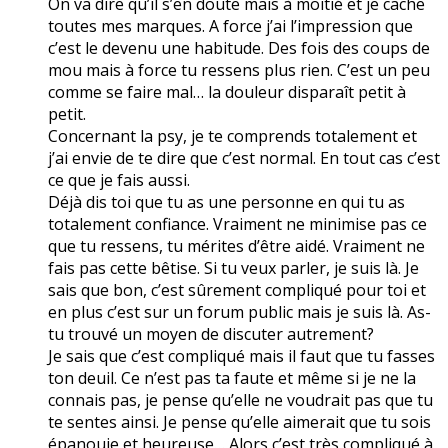
On va dire qu’il s’en doute mais à moitié et je cache
toutes mes marques. A force j’ai l’impression que
c’est le devenu une habitude. Des fois des coups de
mou mais à force tu ressens plus rien. C’est un peu
comme se faire mal… la douleur disparaît petit à
petit.
Concernant la psy, je te comprends totalement et
j’ai envie de te dire que c’est normal. En tout cas c’est
ce que je fais aussi.
Déjà dis toi que tu as une personne en qui tu as
totalement confiance. Vraiment ne minimise pas ce
que tu ressens, tu mérites d’être aidé. Vraiment ne
fais pas cette bêtise. Si tu veux parler, je suis là. Je
sais que bon, c’est sûrement compliqué pour toi et
en plus c’est sur un forum public mais je suis là. As-
tu trouvé un moyen de discuter autrement?
Je sais que c’est compliqué mais il faut que tu fasses
ton deuil. Ce n’est pas ta faute et même si je ne la
connais pas, je pense qu’elle ne voudrait pas que tu
te sentes ainsi. Je pense qu’elle aimerait que tu sois
épanouie et heureuse… Alors c’est très compliqué à