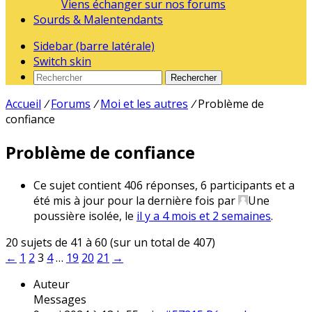
Viens échanger sur nos forums
Sourds & Malentendants
Sidebar (barre latérale)
Switch skin
Rechercher
Accueil
/
Forums
/
Moi et les autres
/
Problème de
confiance
Problème de confiance
Ce sujet contient 406 réponses, 6 participants et a
été mis à jour pour la dernière fois par
Une
poussière isolée
, le
il y a 4 mois et 2 semaines
.
20 sujets de 41 à 60 (sur un total de 407)
←
1
2
3
4
…
19
20
21
→
Auteur
Messages