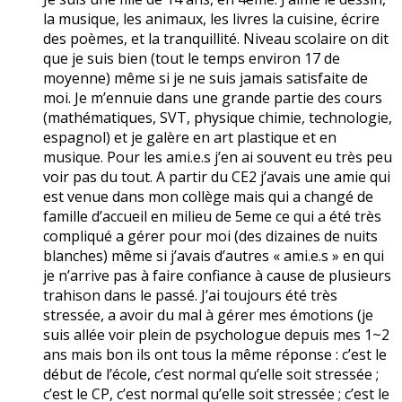
la musique, les animaux, les livres la cuisine, écrire
des poèmes, et la tranquillité. Niveau scolaire on dit
que je suis bien (tout le temps environ 17 de
moyenne) même si je ne suis jamais satisfaite de
moi. Je m’ennuie dans une grande partie des cours
(mathématiques, SVT, physique chimie, technologie,
espagnol) et je galère en art plastique et en
musique. Pour les ami.e.s j’en ai souvent eu très peu
voir pas du tout. A partir du CE2 j’avais une amie qui
est venue dans mon collège mais qui a changé de
famille d’accueil en milieu de 5eme ce qui a été très
compliqué a gérer pour moi (des dizaines de nuits
blanches) même si j’avais d’autres « ami.e.s » en qui
je n’arrive pas à faire confiance à cause de plusieurs
trahison dans le passé. J’ai toujours été très
stressée, a avoir du mal à gérer mes émotions (je
suis allée voir plein de psychologue depuis mes 1~2
ans mais bon ils ont tous la même réponse : c’est le
début de l’école, c’est normal qu’elle soit stressée ;
c’est le CP, c’est normal qu’elle soit stressée ; c’est le