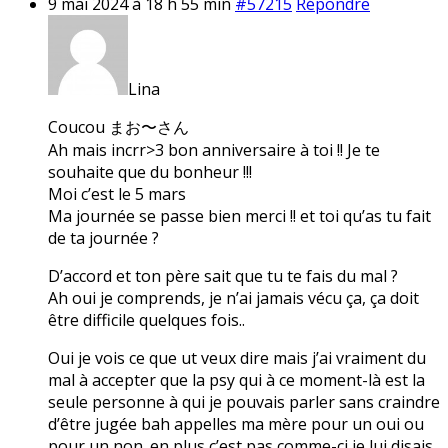
9 mai 2024 à 18 h 55 min
#57215
Répondre
Lina
Coucou まお〜さん
Ah mais incrr>3 bon anniversaire à toi !! Je te
souhaite que du bonheur !!!
Moi c’est le 5 mars
Ma journée se passe bien merci !! et toi qu’as tu fait
de ta journée ?
D’accord et ton père sait que tu te fais du mal ?
Ah oui je comprends, je n’ai jamais vécu ça, ça doit
être difficile quelques fois..
Oui je vois ce que ut veux dire mais j’ai vraiment du
mal à accepter que la psy qui à ce moment-là est la
seule personne à qui je pouvais parler sans craindre
d’être jugée bah appelles ma mère pour un oui ou
pour un non. en plus c’est pas comme-ci je lui disais