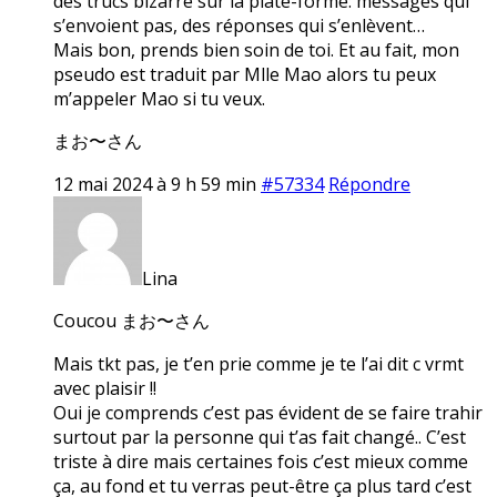
des trucs bizarre sur la plate-forme: messages qui
s’envoient pas, des réponses qui s’enlèvent…
Mais bon, prends bien soin de toi. Et au fait, mon
pseudo est traduit par Mlle Mao alors tu peux
m’appeler Mao si tu veux.
まお〜さん
12 mai 2024 à 9 h 59 min
#57334
Répondre
Lina
Coucou まお〜さん
Mais tkt pas, je t’en prie comme je te l’ai dit c vrmt
avec plaisir !!
Oui je comprends c’est pas évident de se faire trahir
surtout par la personne qui t’as fait changé.. C’est
triste à dire mais certaines fois c’est mieux comme
ça, au fond et tu verras peut-être ça plus tard c’est