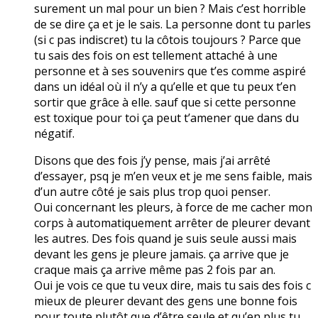
surement un mal pour un bien ? Mais c’est horrible
de se dire ça et je le sais. La personne dont tu parles
(si c pas indiscret) tu la côtois toujours ? Parce que
tu sais des fois on est tellement attaché à une
personne et à ses souvenirs que t’es comme aspiré
dans un idéal où il n’y a qu’elle et que tu peux t’en
sortir que grâce à elle. sauf que si cette personne
est toxique pour toi ça peut t’amener que dans du
négatif.
Disons que des fois j’y pense, mais j’ai arrêté
d’essayer, psq je m’en veux et je me sens faible, mais
d’un autre côté je sais plus trop quoi penser.
Oui concernant les pleurs, à force de me cacher mon
corps à automatiquement arrêter de pleurer devant
les autres. Des fois quand je suis seule aussi mais
devant les gens je pleure jamais. ça arrive que je
craque mais ça arrive même pas 2 fois par an.
Oui je vois ce que tu veux dire, mais tu sais des fois c
mieux de pleurer devant des gens une bonne fois
pour toute plutôt que d’être seule et qu’en plus tu