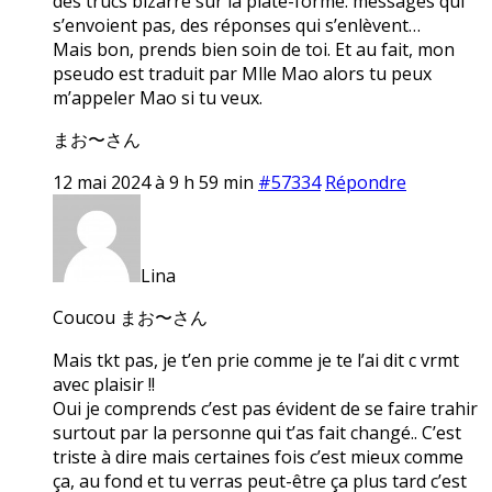
des trucs bizarre sur la plate-forme: messages qui
s’envoient pas, des réponses qui s’enlèvent…
Mais bon, prends bien soin de toi. Et au fait, mon
pseudo est traduit par Mlle Mao alors tu peux
m’appeler Mao si tu veux.
まお〜さん
12 mai 2024 à 9 h 59 min
#57334
Répondre
Lina
Coucou まお〜さん
Mais tkt pas, je t’en prie comme je te l’ai dit c vrmt
avec plaisir !!
Oui je comprends c’est pas évident de se faire trahir
surtout par la personne qui t’as fait changé.. C’est
triste à dire mais certaines fois c’est mieux comme
ça, au fond et tu verras peut-être ça plus tard c’est