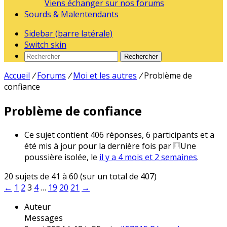
Viens échanger sur nos forums
Sourds & Malentendants
Sidebar (barre latérale)
Switch skin
Rechercher
Accueil
/
Forums
/
Moi et les autres
/
Problème de
confiance
Problème de confiance
Ce sujet contient 406 réponses, 6 participants et a
été mis à jour pour la dernière fois par
Une
poussière isolée
, le
il y a 4 mois et 2 semaines
.
20 sujets de 41 à 60 (sur un total de 407)
←
1
2
3
4
…
19
20
21
→
Auteur
Messages