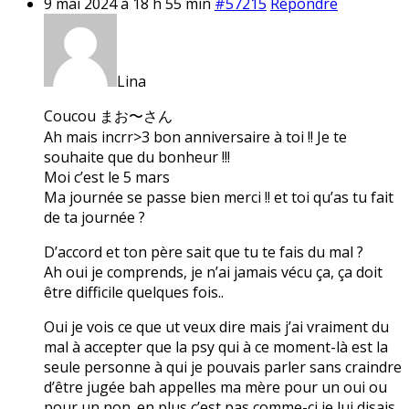
9 mai 2024 à 18 h 55 min
#57215
Répondre
Lina
Coucou まお〜さん
Ah mais incrr>3 bon anniversaire à toi !! Je te
souhaite que du bonheur !!!
Moi c’est le 5 mars
Ma journée se passe bien merci !! et toi qu’as tu fait
de ta journée ?
D’accord et ton père sait que tu te fais du mal ?
Ah oui je comprends, je n’ai jamais vécu ça, ça doit
être difficile quelques fois..
Oui je vois ce que ut veux dire mais j’ai vraiment du
mal à accepter que la psy qui à ce moment-là est la
seule personne à qui je pouvais parler sans craindre
d’être jugée bah appelles ma mère pour un oui ou
pour un non. en plus c’est pas comme-ci je lui disais