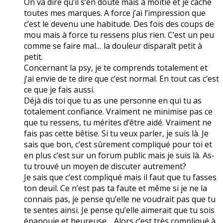
On va dire qu’il s’en doute mais à moitié et je cache
toutes mes marques. A force j’ai l’impression que
c’est le devenu une habitude. Des fois des coups de
mou mais à force tu ressens plus rien. C’est un peu
comme se faire mal… la douleur disparaît petit à
petit.
Concernant la psy, je te comprends totalement et
j’ai envie de te dire que c’est normal. En tout cas c’est
ce que je fais aussi.
Déjà dis toi que tu as une personne en qui tu as
totalement confiance. Vraiment ne minimise pas ce
que tu ressens, tu mérites d’être aidé. Vraiment ne
fais pas cette bêtise. Si tu veux parler, je suis là. Je
sais que bon, c’est sûrement compliqué pour toi et
en plus c’est sur un forum public mais je suis là. As-
tu trouvé un moyen de discuter autrement?
Je sais que c’est compliqué mais il faut que tu fasses
ton deuil. Ce n’est pas ta faute et même si je ne la
connais pas, je pense qu’elle ne voudrait pas que tu
te sentes ainsi. Je pense qu’elle aimerait que tu sois
épanouie et heureuse… Alors c’est très compliqué à