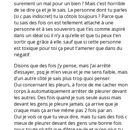
surement un mal pour un bien ? Mais c’est horrible
de se dire ça et je le sais. La personne dont tu parles
(si c pas indiscret) tu la côtois toujours ? Parce que
tu sais des fois on est tellement attaché à une
personne et à ses souvenirs que t’es comme aspiré
dans un idéal où il n’y a qu’elle et que tu peux t’en
sortir que grâce à elle. sauf que si cette personne
est toxique pour toi ça peut t’amener que dans du
négatif.
Disons que des fois j’y pense, mais j’ai arrêté
d’essayer, psq je m’en veux et je me sens faible, mais
d’un autre côté je sais plus trop quoi penser.
Oui concernant les pleurs, à force de me cacher mon
corps à automatiquement arrêter de pleurer devant
les autres. Des fois quand je suis seule aussi mais
devant les gens je pleure jamais. ça arrive que je
craque mais ça arrive même pas 2 fois par an.
Oui je vois ce que tu veux dire, mais tu sais des fois c
mieux de pleurer devant des gens une bonne fois
pour toute plutôt que d’être seule et qu’en plus tu