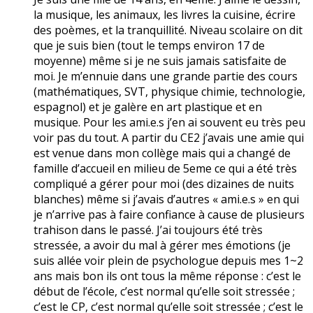
la musique, les animaux, les livres la cuisine, écrire
des poèmes, et la tranquillité. Niveau scolaire on dit
que je suis bien (tout le temps environ 17 de
moyenne) même si je ne suis jamais satisfaite de
moi. Je m’ennuie dans une grande partie des cours
(mathématiques, SVT, physique chimie, technologie,
espagnol) et je galère en art plastique et en
musique. Pour les ami.e.s j’en ai souvent eu très peu
voir pas du tout. A partir du CE2 j’avais une amie qui
est venue dans mon collège mais qui a changé de
famille d’accueil en milieu de 5eme ce qui a été très
compliqué a gérer pour moi (des dizaines de nuits
blanches) même si j’avais d’autres « ami.e.s » en qui
je n’arrive pas à faire confiance à cause de plusieurs
trahison dans le passé. J’ai toujours été très
stressée, a avoir du mal à gérer mes émotions (je
suis allée voir plein de psychologue depuis mes 1~2
ans mais bon ils ont tous la même réponse : c’est le
début de l’école, c’est normal qu’elle soit stressée ;
c’est le CP, c’est normal qu’elle soit stressée ; c’est le