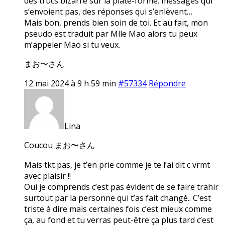
des trucs bizarre sur la plate-forme: messages qui
s’envoient pas, des réponses qui s’enlèvent…
Mais bon, prends bien soin de toi. Et au fait, mon
pseudo est traduit par Mlle Mao alors tu peux
m’appeler Mao si tu veux.
まお〜さん
12 mai 2024 à 9 h 59 min
#57334
Répondre
Lina
Coucou まお〜さん
Mais tkt pas, je t’en prie comme je te l’ai dit c vrmt
avec plaisir !!
Oui je comprends c’est pas évident de se faire trahir
surtout par la personne qui t’as fait changé.. C’est
triste à dire mais certaines fois c’est mieux comme
ça, au fond et tu verras peut-être ça plus tard c’est