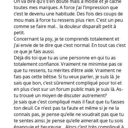
On va dire qu’il s’en doute mais à moitié et je cache
toutes mes marques. A force j’ai l’impression que
c’est le devenu une habitude. Des fois des coups de
mou mais à force tu ressens plus rien. C’est un peu
comme se faire mal… la douleur disparaît petit à
petit.
Concernant la psy, je te comprends totalement et
j’ai envie de te dire que c’est normal. En tout cas c’est
ce que je fais aussi.
Déjà dis toi que tu as une personne en qui tu as
totalement confiance. Vraiment ne minimise pas ce
que tu ressens, tu mérites d’être aidé. Vraiment ne
fais pas cette bêtise. Si tu veux parler, je suis là. Je
sais que bon, c’est sûrement compliqué pour toi et
en plus c’est sur un forum public mais je suis là. As-
tu trouvé un moyen de discuter autrement?
Je sais que c’est compliqué mais il faut que tu fasses
ton deuil. Ce n’est pas ta faute et même si je ne la
connais pas, je pense qu’elle ne voudrait pas que tu
te sentes ainsi. Je pense qu’elle aimerait que tu sois
épanouie et heureuse… Alors c’est très compliqué à