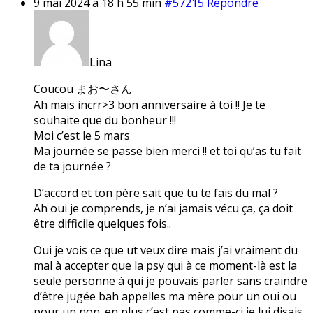
9 mai 2024 à 18 h 55 min
#57215
Répondre
Lina
Coucou まお〜さん
Ah mais incrr>3 bon anniversaire à toi !! Je te
souhaite que du bonheur !!!
Moi c’est le 5 mars
Ma journée se passe bien merci !! et toi qu’as tu fait
de ta journée ?
D’accord et ton père sait que tu te fais du mal ?
Ah oui je comprends, je n’ai jamais vécu ça, ça doit
être difficile quelques fois..
Oui je vois ce que ut veux dire mais j’ai vraiment du
mal à accepter que la psy qui à ce moment-là est la
seule personne à qui je pouvais parler sans craindre
d’être jugée bah appelles ma mère pour un oui ou
pour un non. en plus c’est pas comme-ci je lui disais