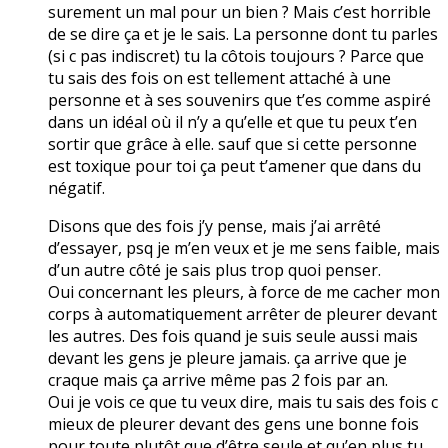
surement un mal pour un bien ? Mais c’est horrible
de se dire ça et je le sais. La personne dont tu parles
(si c pas indiscret) tu la côtois toujours ? Parce que
tu sais des fois on est tellement attaché à une
personne et à ses souvenirs que t’es comme aspiré
dans un idéal où il n’y a qu’elle et que tu peux t’en
sortir que grâce à elle. sauf que si cette personne
est toxique pour toi ça peut t’amener que dans du
négatif.
Disons que des fois j’y pense, mais j’ai arrêté
d’essayer, psq je m’en veux et je me sens faible, mais
d’un autre côté je sais plus trop quoi penser.
Oui concernant les pleurs, à force de me cacher mon
corps à automatiquement arrêter de pleurer devant
les autres. Des fois quand je suis seule aussi mais
devant les gens je pleure jamais. ça arrive que je
craque mais ça arrive même pas 2 fois par an.
Oui je vois ce que tu veux dire, mais tu sais des fois c
mieux de pleurer devant des gens une bonne fois
pour toute plutôt que d’être seule et qu’en plus tu