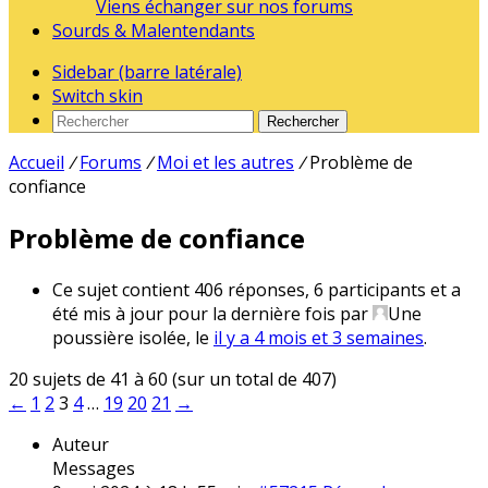
Viens échanger sur nos forums
Sourds & Malentendants
Sidebar (barre latérale)
Switch skin
Rechercher
Accueil
/
Forums
/
Moi et les autres
/
Problème de
confiance
Problème de confiance
Ce sujet contient 406 réponses, 6 participants et a
été mis à jour pour la dernière fois par
Une
poussière isolée
, le
il y a 4 mois et 3 semaines
.
20 sujets de 41 à 60 (sur un total de 407)
←
1
2
3
4
…
19
20
21
→
Auteur
Messages