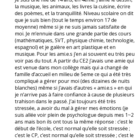
la musique, les animaux, les livres la cuisine, écrire
des poèmes, et la tranquillité. Niveau scolaire on dit
que je suis bien (tout le temps environ 17 de
moyenne) même si je ne suis jamais satisfaite de
moi. Je m’ennuie dans une grande partie des cours
(mathématiques, SVT, physique chimie, technologie,
espagnol) et je galère en art plastique et en
musique. Pour les ami.e.s j’en ai souvent eu très peu
voir pas du tout. A partir du CE2 j’avais une amie qui
est venue dans mon collège mais qui a changé de
famille d’accueil en milieu de 5eme ce qui a été très
compliqué a gérer pour moi (des dizaines de nuits
blanches) même si j’avais d’autres « ami.e.s » en qui
je n’arrive pas à faire confiance à cause de plusieurs
trahison dans le passé. J’ai toujours été très
stressée, a avoir du mal à gérer mes émotions (je
suis allée voir plein de psychologue depuis mes 1~2
ans mais bon ils ont tous la même réponse : c’est le
début de l’école, c’est normal qu’elle soit stressée ;
c’est le CP, c’est normal qu’elle soit stressée ; c’est le